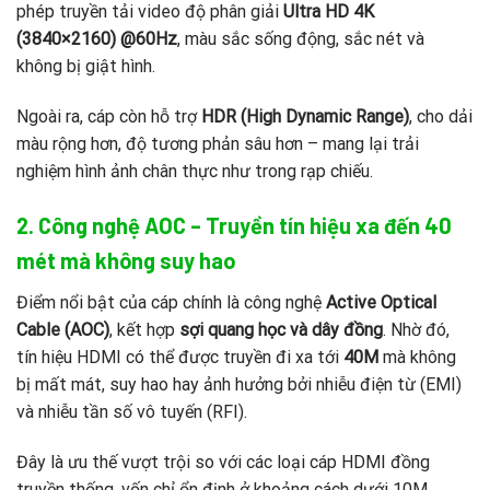
phép truyền tải video độ phân giải
Ultra HD 4K
(3840×2160) @60Hz
, màu sắc sống động, sắc nét và
không bị giật hình.
Ngoài ra, cáp còn hỗ trợ
HDR (High Dynamic Range)
, cho dải
màu rộng hơn, độ tương phản sâu hơn – mang lại trải
nghiệm hình ảnh chân thực như trong rạp chiếu.
2. Công nghệ AOC – Truyền tín hiệu xa đến 40
mét mà không suy hao
Điểm nổi bật của cáp chính là công nghệ
Active Optical
Cable (AOC)
, kết hợp
sợi quang học và dây đồng
. Nhờ đó,
tín hiệu HDMI có thể được truyền đi xa tới
40M
mà không
bị mất mát, suy hao hay ảnh hưởng bởi nhiễu điện từ (EMI)
và nhiễu tần số vô tuyến (RFI).
Đây là ưu thế vượt trội so với các loại cáp HDMI đồng
truyền thống, vốn chỉ ổn định ở khoảng cách dưới 10M.