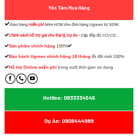
Yên Tâm Mua Hàng
Giao hàng
miễn phí
6Km HCM cho đơn hàng Ugreen từ 500K.
Chính sách hỗ trợ giá cho Đại lý, Dự Án
-
Cấp đầy đủ CO/CQ...
Sản phẩm chính hãng
100%
Bào hành Ugreen chính hãng 18 tháng
lỗi đổi mới 100%
Hỗ trợ Online miễn phí
t
rong suốt thời gian sử dụng
Hotline: 0833334545
Dự Án: 0908444989