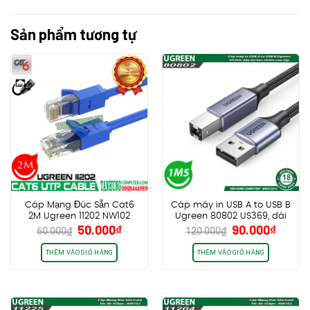
Sản phẩm tương tự
Cáp Mạng Đúc Sẵn Cat6
Cáp máy in USB A to USB B
2M Ugreen 11202 NW102
Ugreen 80802 US369, dài
Giá
Giá
Giá
Giá
50.000
₫
90.000
₫
1m5, dây dù bọc nhôm cao
60.000
₫
120.000
₫
gốc
hiện
gốc
hiện
cấp
là:
tại
là:
tại
THÊM VÀO GIỎ HÀNG
THÊM VÀO GIỎ HÀNG
60.000₫.
là:
120.000₫.
là:
50.000₫.
90.00