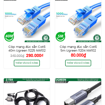
Cáp mạng đúc sẵn Cat6
Cáp mạng đúc sẵn Cat6
40m Ugreen 11225 NW102
5m Ugreen 11204 NW102
Giá
Giá
290.000
₫
80.000
₫
340.000
₫
gốc
hiện
là:
tại
THÊM VÀO GIỎ HÀNG
THÊM VÀO GIỎ HÀNG
340.000₫.
là:
290.000₫.