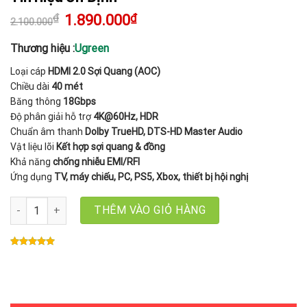
₫
Giá
1.890.000
₫
Giá
2.100.000
gốc
hiện
là:
tại
2.100.000₫.
là:
Thương hiệu :
Ugreen
1.890.000₫.
Loại cáp
HDMI 2.0 Sợi Quang (AOC)
Chiều dài
40 mét
Băng thông
18Gbps
Độ phân giải hỗ trợ
4K@60Hz, HDR
Chuẩn âm thanh
Dolby TrueHD, DTS-HD Master Audio
Vật liệu lõi
Kết hợp sợi quang & đồng
Khả năng
chống nhiễu EMI/RFI
Ứng dụng
TV, máy chiếu, PC, PS5, Xbox, thiết bị hội nghị
Cáp HDMI 2.0 Sợi Quang AOC 40M Ugreen 45508/HD178 – Hỗ Trợ 4
THÊM VÀO GIỎ HÀNG