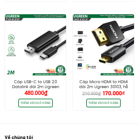
250.000₫.
là:
490.000₫.
là:
220.000₫.
420.0
Cáp USB-C to USB 2.0
Cáp Micro HDMI to HDMI
Datalink dài 2m Ugreen
dài 2m Ugreen 30103, hỗ
Giá
Giá
480.000
₫
170.000
₫
70420, Truyền dữ liệu 2 máy
trợ 4K60Hz HDR
210.000
₫
gốc
hiện
tính 480Mbps
là:
tại
THÊM VÀO GIỎ HÀNG
THÊM VÀO GIỎ HÀNG
210.000₫.
là:
170.0
Về chúng tôi