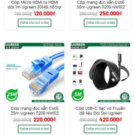
Cáp Micro HDMI to HDMI
Cáp mạng đúc sẵn Cat6
dài 1m Ugreen 30148, hỗ trợ
30m Ugreen 11209 NW102
Giá
Giá
Giá
Giá
120.000
₫
250.000
₫
4K30Hz HDR
180.000
₫
280.000
₫
gốc
hiện
gốc
hiện
là:
tại
là:
tại
THÊM VÀO GIỎ HÀNG
THÊM VÀO GIỎ HÀNG
180.000₫.
là:
280.000₫.
là:
120.000₫.
250.0
Cáp mạng đúc sẵn Cat6
Cáp USB-C Sạc và Truyền
25m Ugreen 11208 NW102
dữ liệu Dài 5M Ugreen
Giá
Giá
Giá
Giá
220.000
₫
420.000
₫
90629 US551, Hỗ trợ VR Link
250.000
₫
490.000
₫
gốc
hiện
gốc
hiện
cho Oculus Quest 2/Pico 4
và PC/Steam VR
là:
tại
là:
tại
THÊM VÀO GIỎ HÀNG
THÊM VÀO GIỎ HÀNG