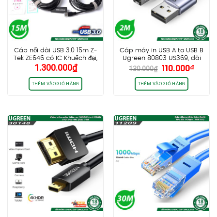
Cáp nối dài USB 3.0 15m Z-
Cáp máy in USB A to USB B
Tek ZE646 có IC Khuếch đại,
Ugreen 80803 US369, dài
Giá
Giá
1.300.000
₫
110.000
₫
kèm nguồn 5V1A hàng
2m, dây dù bọc nhôm cao
130.000
₫
gốc
hiện
chính hãng
cấp
là:
tại
THÊM VÀO GIỎ HÀNG
THÊM VÀO GIỎ HÀNG
130.000₫.
là:
110.0