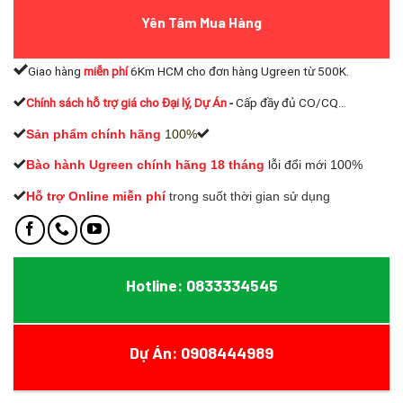
Yên Tâm Mua Hàng
Giao hàng
miễn phí
6Km HCM cho đơn hàng Ugreen từ 500K.
Chính sách hỗ trợ giá cho Đại lý, Dự Án
-
Cấp đầy đủ CO/CQ...
Sản phẩm chính hãng
100%
Bào hành Ugreen chính hãng 18 tháng
lỗi đổi mới 100%
Hỗ trợ Online miễn phí
t
rong suốt thời gian sử dụng
Hotline: 0833334545
Dự Án: 0908444989