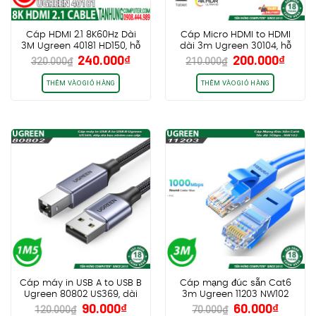
Cáp HDMI 2.1 8K60Hz Dài
Cáp Micro HDMI to HDMI
3M Ugreen 40181 HD150, hỗ
dài 3m Ugreen 30104, hỗ
Giá
Giá
Giá
Giá
240.000
₫
200.000
₫
trợ eARC HDR 48Gbps
trợ 4K30Hz HDR
320.000
₫
210.000
₫
gốc
hiện
gốc
hiện
là:
tại
là:
tại
THÊM VÀO GIỎ HÀNG
THÊM VÀO GIỎ HÀNG
320.000₫.
là:
210.000₫.
là:
240.000₫.
200.0
Cáp máy in USB A to USB B
Cáp mạng đúc sẵn Cat6
Ugreen 80802 US369, dài
3m Ugreen 11203 NW102
Giá
Giá
Giá
Giá
90.000
₫
60.000
₫
1m5, dây dù bọc nhôm cao
120.000
₫
70.000
₫