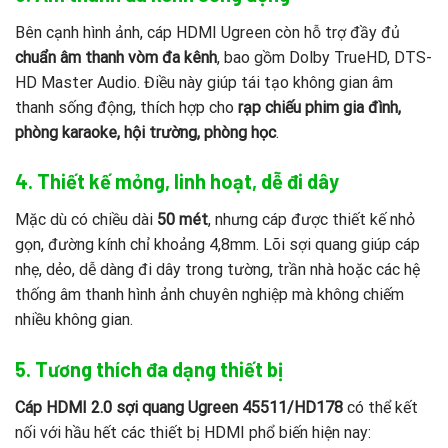
Bên cạnh hình ảnh, cáp HDMI Ugreen còn hỗ trợ đầy đủ
chuẩn âm thanh vòm đa kênh
, bao gồm Dolby TrueHD, DTS-
HD Master Audio. Điều này giúp tái tạo không gian âm
thanh sống động, thích hợp cho
rạp chiếu phim gia đình,
phòng karaoke, hội trường, phòng học
.
4. Thiết kế mỏng, linh hoạt, dễ đi dây
Mặc dù có chiều dài
50 mét
, nhưng cáp được thiết kế nhỏ
gọn, đường kính chỉ khoảng 4,8mm. Lõi sợi quang giúp cáp
nhẹ, dẻo, dễ dàng đi dây trong tường, trần nhà hoặc các hệ
thống âm thanh hình ảnh chuyên nghiệp mà không chiếm
nhiều không gian.
5. Tương thích đa dạng thiết bị
Cáp HDMI 2.0 sợi quang Ugreen 45511
/HD178
có thể kết
nối với hầu hết các thiết bị HDMI phổ biến hiện nay: