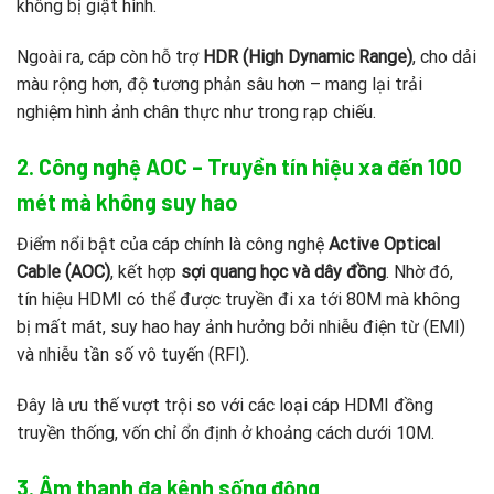
không bị giật hình.
Ngoài ra, cáp còn hỗ trợ
HDR (High Dynamic Range)
, cho dải
màu rộng hơn, độ tương phản sâu hơn – mang lại trải
nghiệm hình ảnh chân thực như trong rạp chiếu.
2. Công nghệ AOC – Truyền tín hiệu xa đến 100
mét mà không suy hao
Điểm nổi bật của cáp chính là công nghệ
Active Optical
Cable (AOC)
, kết hợp
sợi quang học và dây đồng
. Nhờ đó,
tín hiệu HDMI có thể được truyền đi xa tới 80M mà không
bị mất mát, suy hao hay ảnh hưởng bởi nhiễu điện từ (EMI)
và nhiễu tần số vô tuyến (RFI).
Đây là ưu thế vượt trội so với các loại cáp HDMI đồng
truyền thống, vốn chỉ ổn định ở khoảng cách dưới 10M.
3. Âm thanh đa kênh sống động