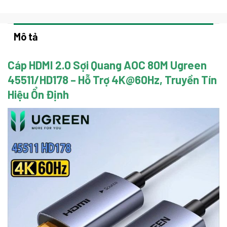
Mô tả
Cáp HDMI 2.0 Sợi Quang AOC 80M Ugreen
45511/HD178 – Hỗ Trợ 4K@60Hz, Truyền Tín
Hiệu Ổn Định