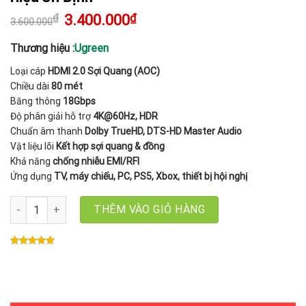
₫
Giá
3.400.000
₫
Giá
3.600.000
gốc
hiện
là:
tại
3.600.000₫.
là:
Thương hiệu :
Ugreen
3.400.000₫.
Loại cáp
HDMI 2.0 Sợi Quang (AOC)
Chiều dài
80 mét
Băng thông
18Gbps
Độ phân giải hỗ trợ
4K@60Hz, HDR
Chuẩn âm thanh
Dolby TrueHD, DTS-HD Master Audio
Vật liệu lõi
Kết hợp sợi quang & đồng
Khả năng
chống nhiễu EMI/RFI
Ứng dụng
TV, máy chiếu, PC, PS5, Xbox, thiết bị hội nghị
Cáp HDMI 2.0 Sợi Quang AOC 80M Ugreen 45511 HD178 – Hỗ Trợ 4
THÊM VÀO GIỎ HÀNG