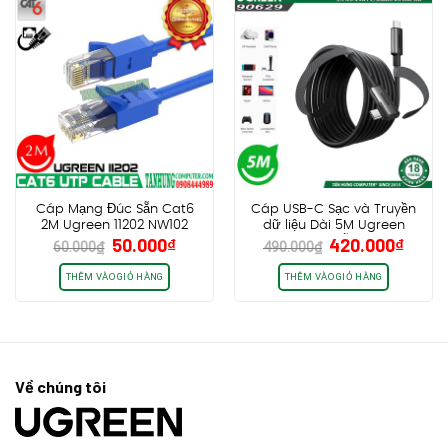
Cáp Mạng Đúc Sẵn Cat6
Cáp USB-C Sạc và Truyền
2M Ugreen 11202 NW102
dữ liệu Dài 5M Ugreen
Giá
Giá
Giá
Giá
50.000
₫
420.000
₫
90629 US551, Hỗ trợ VR Link
60.000
₫
490.000
₫
gốc
hiện
gốc
hiện
cho Oculus Quest 2/Pico 4
và PC/Steam VR
là:
tại
là:
tại
THÊM VÀO GIỎ HÀNG
THÊM VÀO GIỎ HÀNG
60.000₫.
là:
490.000₫.
là:
50.000₫.
420.0
Về chúng tôi