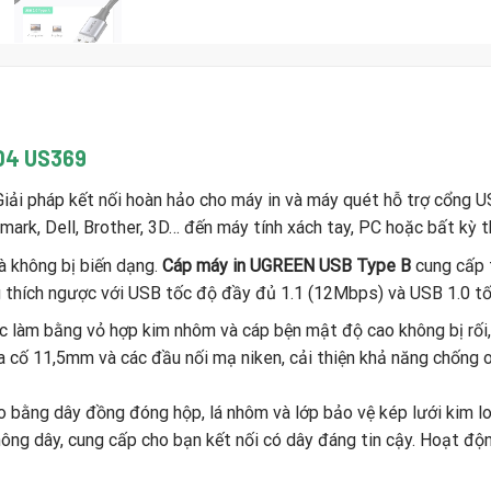
804 US369
iải pháp kết nối hoàn hảo cho máy in và máy quét hỗ trợ cổng US
rk, Dell, Brother, 3D… đến máy tính xách tay, PC hoặc bất kỳ th
à không bị biến dạng.
Cáp máy in UGREEN USB Type B
cung cấp t
 thích ngược với USB tốc độ đầy đủ 1.1 (12Mbps) và USB 1.0 tố
 làm bằng vỏ hợp kim nhôm và cáp bện mật độ cao không bị rối
ia cố 11,5mm và các đầu nối mạ niken, cải thiện khả năng chống 
 bằng dây đồng đóng hộp, lá nhôm và lớp bảo vệ kép lưới kim loạ
ông dây, cung cấp cho bạn kết nối có dây đáng tin cậy. Hoạt động