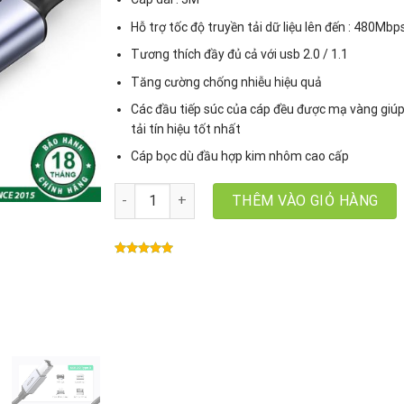
Hỗ trợ tốc độ truyền tải dữ liệu lên đến : 480Mbp
Tương thích đầy đủ cả với usb 2.0 / 1.1
Tăng cường chống nhiễu hiệu quả
Các đầu tiếp súc của cáp đều được mạ vàng giúp
tải tín hiệu tốt nhất
Cáp bọc dù đầu hợp kim nhôm cao cấp
Cáp máy in USB A to USB B Ugreen 80804 US369,
THÊM VÀO GIỎ HÀNG