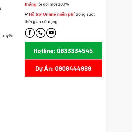
tháng
lỗi đổi mới 100%
s
Hỗ trợ Online miễn phí
t
rong suốt
thời gian sử dụng
 truyền
Hotline: 0833334545
 dài 3m, dây dù bọc nhôm cao cấp số lượng
Dự Án: 0908444989