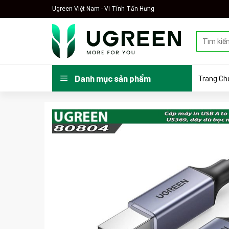
Skip
Ugreen Việt Nam - Vi Tính Tấn Hưng
to
content
Tìm
kiếm:
Trang Ch
Danh mục sản phẩm