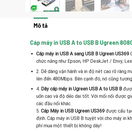
Mô tả
Cáp máy in USB A to USB B Ugreen 80
Cáp máy in USB A sang USB B Ugreen US369
G
chức năng như Epson, HP DeskJet / Envy, Lexma
2. Dễ dàng vận hành và in độ nét cao rõ ràng m
lên đến 480Mbps. Bên cạnh đó, nó cũng tương
4.
Dây cáp máy in Ugreen USB A to USB B
được
uốn cao và độ dẻo dai tốt. Với mối nối được g
các đầu nối khác.
5.
Cáp Máy in USB Ugreen US369
được cấu tạo
định. Cáp máy in USB B tuyệt vời cho máy in kh
phí mua một thiết bị không dây!