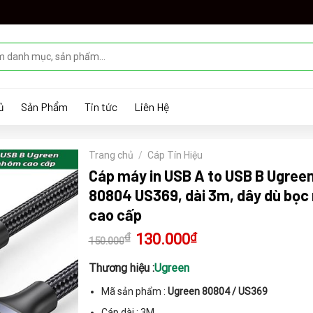
ủ
Sản Phẩm
Tin tức
Liên Hệ
Trang chủ
/
Cáp Tín Hiệu
Cáp máy in USB A to USB B Ugree
80804 US369, dài 3m, dây dù bọ
cao cấp
₫
Giá
130.000
₫
Giá
150.000
gốc
hiện
là:
tại
150.000₫.
là:
Thương hiệu :
Ugreen
130.000₫.
Mã sản phẩm :
Ugreen 80804 / US369
Cáp dài : 3M