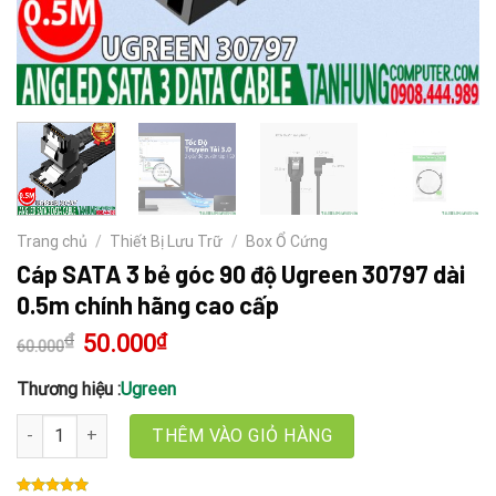
Trang chủ
/
Thiết Bị Lưu Trữ
/
Box Ổ Cứng
Cáp SATA 3 bẻ góc 90 độ Ugreen 30797 dài
0.5m chính hãng cao cấp
₫
Giá
50.000
₫
Giá
60.000
gốc
hiện
là:
tại
60.000₫.
là:
Thương hiệu :
Ugreen
50.000₫.
Cáp SATA 3 bẻ góc 90 độ Ugreen 30797 dài 0.5m chính hãng cao c
THÊM VÀO GIỎ HÀNG