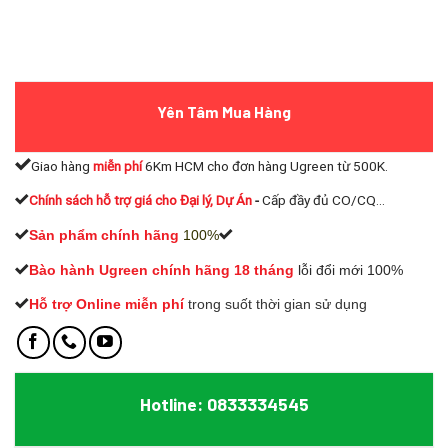
Yên Tâm Mua Hàng
Giao hàng
miễn phí
6Km HCM cho đơn hàng Ugreen từ 500K.
Chính sách hỗ trợ giá cho Đại lý, Dự Án
-
Cấp đầy đủ CO/CQ...
Sản phẩm chính hãng
100%
Bào hành Ugreen chính hãng 18 tháng
lỗi đổi mới 100%
Hỗ trợ Online miễn phí
t
rong suốt thời gian sử dụng
Hotline: 0833334545