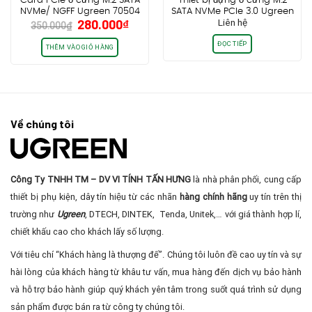
Card PCIe ổ cứng M.2 SATA
Thiết bị đựng ổ cứng M.2
NVMe/ NGFF Ugreen 70504
SATA NVMe PCIe 3.0 Ugreen
Giá
Giá
280.000
₫
Liên hệ
hỗ trợ M&B-Key,
70532 hỗ trợ M-Key 2242/
350.000
₫
gốc
hiện
2230/2242/2260/2280, tốc
2280, 10Gbps cổng USB A
ĐỌC TIẾP
độ 32Gbps.
3.1/ USB type C Gen 2
là:
tại
THÊM VÀO GIỎ HÀNG
350.000₫.
là:
280.000₫.
Về chúng tôi
Công Ty TNHH TM – DV VI TÍNH TẤN HƯNG
là nhà phân phối, cung cấp
thiết bị phụ kiện, dây tín hiệu từ các nhãn
hàng chính hãng
uy tín trên thị
trường như
Ugreen
, DTECH, DINTEK, Tenda, Unitek,… với giá thành hợp lí,
chiết khấu cao cho khách lấy số lượng.
Với tiêu chí “Khách hàng là thượng đế”. Chúng tôi luôn đề cao uy tín và sự
hài lòng của khách hàng từ khâu tư vấn, mua hàng đến dịch vụ bảo hành
và hỗ trợ bảo hành giúp quý khách yên tâm trong suốt quá trình sử dụng
sản phẩm được bán ra từ công ty chúng tôi.