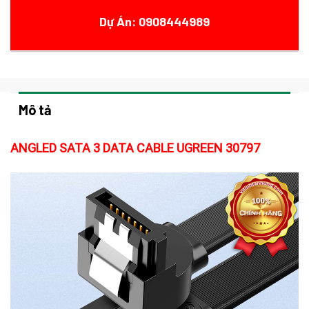
Dự Án: 0908444989
Mô tả
ANGLED SATA 3 DATA CABLE UGREEN 30797