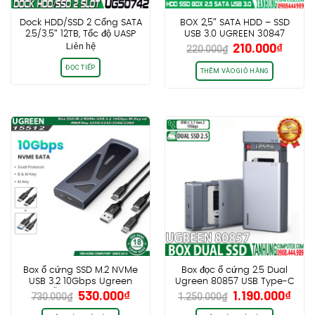
Dock HDD/SSD 2 Cổng SATA
BOX 2,5″ SATA HDD – SSD
2.5/3.5″ 12TB, Tốc độ UASP
USB 3.0 UGREEN 30847
Giá
Giá
Liên hệ
210.000
₫
6Gbps Ugreen
220.000
₫
gốc
hiện
50742/50854
ĐỌC TIẾP
là:
tại
THÊM VÀO GIỎ HÀNG
220.000₫.
là:
210.0
Box ổ cứng SSD M.2 NVMe
Box đọc ổ cứng 2.5 Dual
USB 3.2 10Gbps Ugreen
Ugreen 80857 USB Type-C
Giá
Giá
Giá
Giá
530.000
₫
1.190.000
₫
15512, Hỗ trợ 8TB, UASP Trim
3.1 Gen 2, dung lượng SSD
730.000
₫
1.250.000
₫
gốc
hiện
gốc
hiện
cho M-Key và M&B Key
2x 6TB.