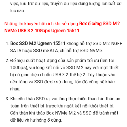
việc, lưu trữ dữ liệu, truyền dữ liệu dung lượng lớn bất cứ
lúc nào.
Những lời khuyên hữu ích khi sử dụng
Box ổ cứng SSD M.2
NVMe USB 3.2 10Gbps Ugreen 15511
:
Box SSD M.2 Ugreen 15511
không hỗ trợ SSD M.2 NGFF
SATA hoặc SSD mSATA, chỉ hỗ trợ SSD NVMe.
Để hiệu suất hoạt động của sản phẩm tối ưu (lên tới
10Gbps), vui lòng kết nối vỏ SSD M.2 này với một thiết
bị có giao diện chuẩn USB 3.2 thế hệ 2. Tùy thuộc vào
nền tảng và SSD được sử dụng, tốc độ cũng sẽ khác
nhau.
Khi cần tháo SSD ra, vui lòng thực hiện thao tác tháo an
toàn trên thiết bị trước khi ngắt kết nối khỏi thiết bị.
Cẩn thận khi tháo Box NVMe M.2 và SSD để tránh mất
dữ liệu và hư hỏng ổ cứng.