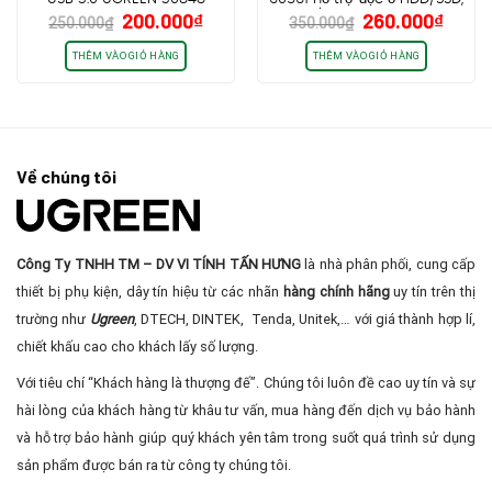
Giá
Giá
Giá
Giá
200.000
₫
260.000
₫
2.5”/3.5” – Không kèm
250.000
₫
350.000
₫
gốc
hiện
gốc
hiện
nguồn
là:
tại
là:
tại
THÊM VÀO GIỎ HÀNG
THÊM VÀO GIỎ HÀNG
250.000₫.
là:
350.000₫.
là:
200.000₫.
260.0
Về chúng tôi
Công Ty TNHH TM – DV VI TÍNH TẤN HƯNG
là nhà phân phối, cung cấp
thiết bị phụ kiện, dây tín hiệu từ các nhãn
hàng chính hãng
uy tín trên thị
trường như
Ugreen
, DTECH, DINTEK, Tenda, Unitek,… với giá thành hợp lí,
chiết khấu cao cho khách lấy số lượng.
Với tiêu chí “Khách hàng là thượng đế”. Chúng tôi luôn đề cao uy tín và sự
hài lòng của khách hàng từ khâu tư vấn, mua hàng đến dịch vụ bảo hành
và hỗ trợ bảo hành giúp quý khách yên tâm trong suốt quá trình sử dụng
sản phẩm được bán ra từ công ty chúng tôi.