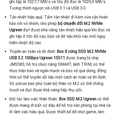
ghi tệp là 1027,7 MB/s và tốc độ đọc là 1020,9 MB/s.
Tương thích ngược với USB 3.1 và USB 3.0.
Tản nhiệt hiệu quả: Tấm tản nhiệt đi kèm vừa vặn hoàn
hảo với vỏ nhôm, cho phép
bộ chuyển đổi M.2 NVMe
Ugreen
đạt được khả năng tản nhiệt hiệu quả khi đọc và
ghi tệp ở tốc độ cao, bảo vệ dữ liệu khỏi các mối nguy
hiểm nhiệt độ cao
Truyền an toàn và ổn định:
Box ổ cứng SSD M.2 NVMe
USB 3.2 10Gbps Ugreen 15511
được trang bị chip
JMS583, hỗ trợ chức năng SMART, lệnh TRIM, có thể
thực hiện bảo vệ ngắn mạch và bảo vệ quá dòng, đồng
thời có thể truyền dữ liệu một cách an toàn và ổn định.
Vỏ silicon bao phủ toàn bộ thân vỏ M.2 có thể chống
trượt và đạt được khả năng hấp thụ sốc.
Đối tác làm việc thân thiện:
Box SSD M.2 Ugreen
có thể
được mang đi bất cứ đâu để hỗ trợ văn phòng tại nhà và
đi làm việc hiệu quả. Được thiết kế để chơi game, làm