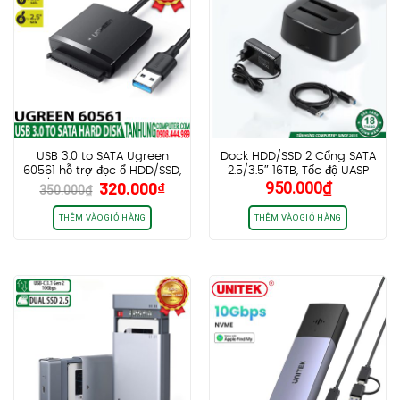
USB 3.0 to SATA Ugreen
Dock HDD/SSD 2 Cổng SATA
60561 hỗ trợ đọc ổ HDD/SSD,
2.5/3.5″ 16TB, Tốc độ UASP
Giá
Giá
320.000
₫
950.000
₫
2.5”/3.5” – Kèm nguồn Sony
6Gbps Ugreen 50857 –
350.000
₫
gốc
hiện
12V
Chân EU
là:
tại
THÊM VÀO GIỎ HÀNG
THÊM VÀO GIỎ HÀNG
350.000₫.
là:
320.000₫.