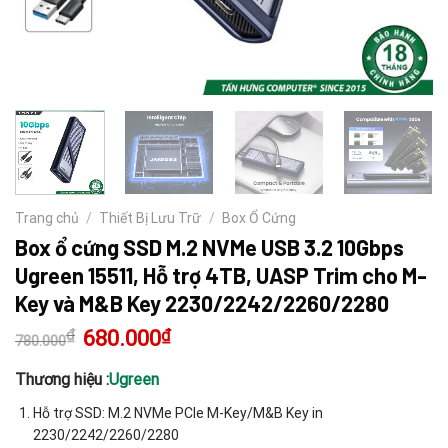
Trang chủ
/
Thiết Bị Lưu Trữ
/
Box Ổ Cứng
Box ổ cứng SSD M.2 NVMe USB 3.2 10Gbps
Ugreen 15511, Hỗ trợ 4TB, UASP Trim cho M-
Key và M&B Key 2230/2242/2260/2280
₫
Giá
680.000
₫
Giá
780.000
gốc
hiện
là:
tại
780.000₫.
là:
Thương hiệu :
Ugreen
680.000₫.
Hỗ trợ SSD: M.2 NVMe PCIe M-Key/M&B Key in
2230/2242/2260/2280