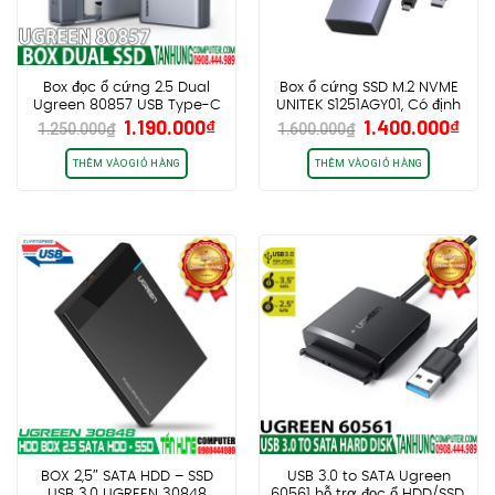
Box đọc ổ cứng 2.5 Dual
Box ổ cứng SSD M.2 NVME
Ugreen 80857 USB Type-C
UNITEK S1251AGY01, Có định
Giá
Giá
Giá
Giá
1.190.000
₫
1.400.000
₫
3.1 Gen 2, dung lượng SSD
vị toàn cầu Apple Fine My
1.250.000
₫
1.600.000
₫
gốc
hiện
gốc
hiệ
2x 6TB.
là:
tại
là:
tại
THÊM VÀO GIỎ HÀNG
THÊM VÀO GIỎ HÀNG
1.250.000₫.
là:
1.600.000₫.
là:
1.190.000₫.
1.4
BOX 2,5″ SATA HDD – SSD
USB 3.0 to SATA Ugreen
USB 3.0 UGREEN 30848
60561 hỗ trợ đọc ổ HDD/SSD,