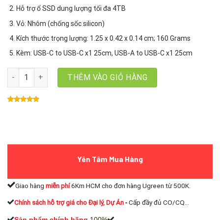
Hỗ trợ ổ SSD dung lượng tối đa 4TB
Vỏ: Nhôm (chống sốc silicon)
Kích thước trọng lượng: 1.25 x 0.42 x 0.14 cm; 160 Grams
Kèm: USB-C to USB-C x1 25cm, USB-A to USB-C x1 25cm
Box ổ cứng SSD M.2 NVMe USB 3.2 10Gbps Ugreen 15511, Hỗ trợ 
THÊM VÀO GIỎ HÀNG
Yên Tâm Mua Hàng
Giao hàng
miễn phí
6Km HCM cho đơn hàng Ugreen từ 500K.
Chính sách hỗ trợ giá cho Đại lý, Dự Án
-
Cấp đầy đủ CO/CQ...
Sản phẩm chính hãng
100%