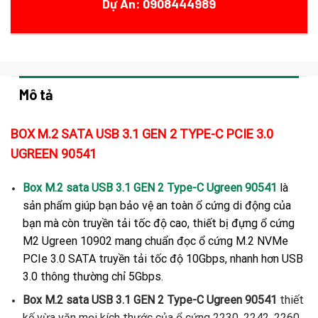
Dự Án: 0908444989
Mô tả
BOX M.2 SATA USB 3.1 GEN 2 TYPE-C PCIE 3.0
UGREEN 90541
Box M.2 sata USB 3.1 GEN 2 Type-C Ugreen 90541
là
sản phẩm giúp bạn bảo vệ an toàn ổ cứng di động của
bạn mà còn truyền tải tốc độ cao, thiết bị đựng ổ cứng
M2 Ugreen 10902 mang chuẩn đọc ổ cứng M.2 NVMe
PCIe 3.0 SATA truyền tải tốc độ 10Gbps, nhanh hơn USB
3.0 thông thường chỉ 5Gbps.
Box M.2 sata
USB 3.1 GEN 2 Type-C Ugreen 90541
thiết
kế vừa vặn mọi kích thước của ổ cứng 2230, 2242, 2260,