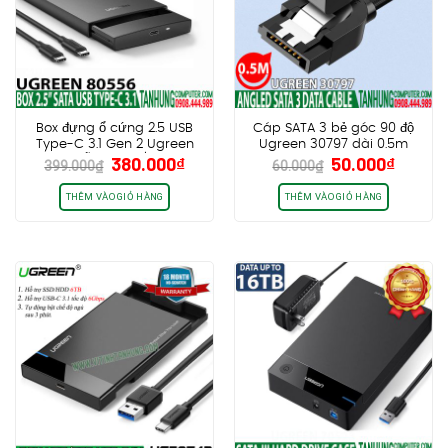
Box đựng ổ cứng 2.5 USB
Cáp SATA 3 bẻ góc 90 độ
Type-C 3.1 Gen 2 Ugreen
Ugreen 30797 dài 0.5m
Giá
Giá
Giá
Giá
380.000
₫
50.000
₫
80556 hỗ trợ SSD/HDD lên
chính hãng cao cấp
399.000
₫
60.000
₫
gốc
hiện
gốc
hiện
đến 10TB
là:
tại
là:
tại
THÊM VÀO GIỎ HÀNG
THÊM VÀO GIỎ HÀNG
399.000₫.
là:
60.000₫.
là:
380.000₫.
50.000