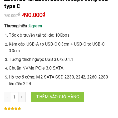
type C
₫
Giá
490.000
₫
Giá
750.000
gốc
hiện
là:
tại
750.000₫.
là:
Thương hiệu :
Ugreen
490.000₫.
Tốc độ truyền tải tối đa: 10Gbps
Kèm cáp: USB-A to USB-C 0.3cm + USB-C to USB-C
0.3cm
Tương thích ngược USB 3.0/2.0.1.1
Chuẩn NVMe PCIe 3.0 SATA
Hỗ trợ ổ cứng: M.2 SATA SSD 2230, 2242, 2260, 2280
lên đến 2TB
Box ổ cứng M.2 SATA NVMe PCIe 3.0 Ugreen 90541 hỗ trợ B-Key 
THÊM VÀO GIỎ HÀNG