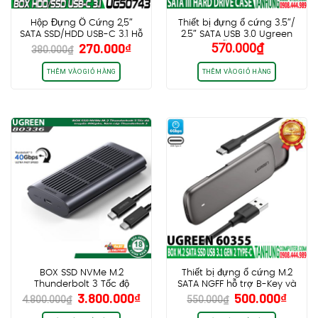
Hộp Đựng Ổ Cứng 2,5″
Thiết bị đựng ổ cứng 3.5″/
SATA SSD/HDD USB-C 3.1 Hỗ
2.5″ SATA USB 3.0 Ugreen
Giá
Giá
270.000
₫
570.000
₫
trợ 6TB Ugreen 50743
50423 Hỗ Trợ HDD 16TB
380.000
₫
gốc
hiện
Chính Hãng Cao Cấp
là:
tại
THÊM VÀO GIỎ HÀNG
THÊM VÀO GIỎ HÀNG
380.000₫.
là:
270.000₫.
BOX SSD NVMe M.2
Thiết bị đựng ổ cứng M.2
Thunderbolt 3 Tốc độ
SATA NGFF hỗ trợ B-Key và
Giá
Giá
Giá
Giá
3.800.000
₫
500.000
₫
truyền 40Gpbs Ugreen
M+B Key
4.800.000
₫
550.000
₫
gốc
hiện
gốc
hiện
80336 CM343, Kèm cáp
2230/2242/2260/2280, hỗ