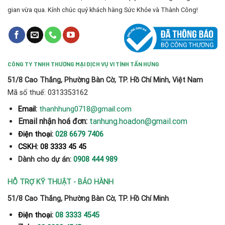
gian vừa qua. Kính chúc quý khách hàng Sức Khỏe và Thành Công!
CÔNG TY TNHH THƯƠNG MẠI DỊCH VỤ VI TÍNH TẤN HƯNG
51/8 Cao Thắng, Phường Bàn Cờ, TP. Hồ Chí Minh, Việt Nam
Mã số thuế: 0313353162
thanhhung0718@gmail.com
Email:
Email nhận hoá đơn:
tanhung.hoadon@gmail.com
Điện thoại:
028 6679 7406
CSKH: 08 3333 45 45
Dành cho dự án:
0908 444 989
HỖ TRỢ KỸ THUẬT - BẢO HÀNH
51/8 Cao Thắng, Phường Bàn Cờ, TP. Hồ Chí Minh
Điện thoại:
08 3333 4545