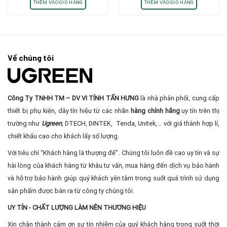
Thunderbolt 3 0.5M
trợ UASP, 6Gbps cổng USB
là:
tại
là:
tại
THÊM VÀO GIỎ HÀNG
THÊM VÀO GIỎ HÀNG
type C UGREEN CM238
4.800.000₫.
là:
550.000₫.
là:
60355
3.800.000₫.
500.0
Về chúng tôi
Công Ty TNHH TM – DV VI TÍNH TẤN HƯNG
là nhà phân phối, cung cấp
thiết bị phụ kiện, dây tín hiệu từ các nhãn
hàng chính hãng
uy tín trên thị
trường như
Ugreen
, DTECH, DINTEK, Tenda, Unitek,… với giá thành hợp lí,
chiết khấu cao cho khách lấy số lượng.
Với tiêu chí “Khách hàng là thượng đế”. Chúng tôi luôn đề cao uy tín và sự
hài lòng của khách hàng từ khâu tư vấn, mua hàng đến dịch vụ bảo hành
và hỗ trợ bảo hành giúp quý khách yên tâm trong suốt quá trình sử dụng
sản phẩm được bán ra từ công ty chúng tôi.
UY TÍN - CHẤT LƯỢNG LÀM NÊN THƯƠNG HIỆU
Xin chân thành cảm ơn sự tín nhiệm của quý khách hàng trong suốt thời