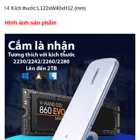
Kích thước:L122xW40xH12 (mm)
​Hình ảnh sản phẩm