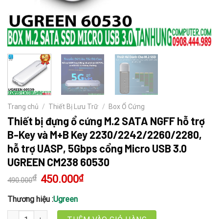
Trang chủ
/
Thiết Bị Lưu Trữ
/
Box Ổ Cứng
Thiết bị đựng ổ cứng M.2 SATA NGFF hỗ trợ
B-Key và M+B Key 2230/2242/2260/2280,
hỗ trợ UASP, 5Gbps cổng Micro USB 3.0
UGREEN CM238 60530
₫
Giá
450.000
₫
Giá
490.000
gốc
hiện
là:
tại
490.000₫.
là:
Thương hiệu :
Ugreen
450.000₫.
Thiết bị đựng ổ cứng M.2 SATA NGFF hỗ trợ B-Key và M+B Key 22