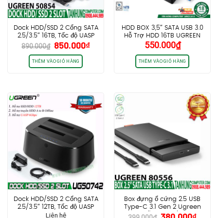
Dock HDD/SSD 2 Cổng SATA
HDD BOX 3,5″ SATA USB 3.0
2.5/3.5″ 16TB, Tốc độ UASP
Hỗ Trợ HDD 16TB UGREEN
Giá
Giá
850.000
₫
550.000
₫
6Gbps Ugreen 50854
50422
890.000
₫
gốc
hiện
là:
tại
THÊM VÀO GIỎ HÀNG
THÊM VÀO GIỎ HÀNG
890.000₫.
là:
850.000₫.
Dock HDD/SSD 2 Cổng SATA
Box đựng ổ cứng 2.5 USB
2.5/3.5″ 12TB, Tốc độ UASP
Type-C 3.1 Gen 2 Ugreen
Giá
Giá
Liên hệ
380.000
₫
6Gbps Ugreen
80556 hỗ trợ SSD/HDD lên
399.000
₫