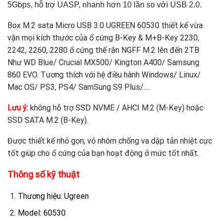
5Gbps, hỗ trợ UASP, nhanh hơn 10 lần so với USB 2.0.
Box M.2 sata Micro USB 3.0 UGREEN 60530 thiết kế vừa
vặn mọi kích thước của ổ cứng B-Key & M+B-Key 2230,
2242, 2260, 2280 ổ cứng thể rắn NGFF M.2 lên đến 2TB
Như WD Blue/ Crucial MX500/ Kington A400/ Samsung
860 EVO
. Tương thích với hệ điều hành Windows/ Linux/
Mac OS/ PS3, PS4/ SamSung S9 Plus/….
Lưu ý:
không hỗ trợ SSD NVME / AHCI M.2 (M-Key) hoặc
SSD SATA M.2 (B-Key).
Được thiết kế nhỏ gọn, vỏ nhôm chống va dập tản nhiệt cực
tốt giúp cho ổ cứng của bạn hoạt động ở mức tốt nhất.
Thông số kỹ thuật
Thương hiệu: Ugreen
Model: 60530