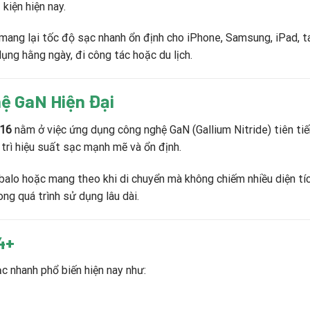
 kiện hiện nay.
ang lại tốc độ sạc nhanh ổn định cho iPhone, Samsung, iPad, tai
ụng hằng ngày, đi công tác hoặc du lịch.
ệ GaN Hiện Đại
516
nằm ở việc ứng dụng công nghệ GaN (Gallium Nitride) tiên tiến
trì hiệu suất sạc mạnh mẽ và ổn định.
 balo hoặc mang theo khi di chuyển mà không chiếm nhiều diện tí
ng quá trình sử dụng lâu dài.
4+
c nhanh phổ biến hiện nay như: