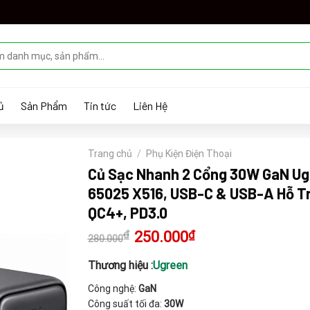
ủ
Sản Phẩm
Tin tức
Liên Hệ
Trang chủ
/
Phụ Kiện Điện Thoại
Củ Sạc Nhanh 2 Cổng 30W GaN Ug
65025 X516, USB-C & USB-A Hỗ T
QC4+, PD3.0
₫
Giá
250.000
₫
Giá
280.000
gốc
hiện
là:
tại
280.000₫.
là:
Thương hiệu :
Ugreen
250.000₫.
Công nghệ:
GaN
Công suất tối đa:
30W