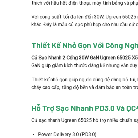
thích với hầu hết điện thoại, máy tính bảng và phụ
Với công suất tối đa lên đến 30W, Ugreen 65025 m
khác. Đây là mẫu củ sạc phù hợp cho nhu cầu sử d
Thiết Kế Nhỏ Gọn Với Công Ngh
Củ Sạc Nhanh 2 Cổng 30W GaN Ugreen 65025 X
GaN giúp giảm kích thước đáng kể nhưng vẫn duy 
Thiết kế nhỏ gọn giúp người dùng dễ dàng bỏ túi,
cháy cao cấp, tăng độ bền và đảm bảo an toàn tro
Hỗ Trợ Sạc Nhanh PD3.0 Và QC
Củ sạc nhanh Ugreen 65025 hỗ trợ nhiều chuẩn sạ
Power Delivery 3.0 (PD3.0)