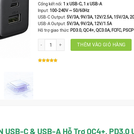
Cổng kết nối:
1 x USB-C, 1 x USB-A
Input:
100-240V ~ 50/60Hz
USB-C Output:
5V/3A, 9V/3A, 12V/2.5A, 15V/2A, 2
USB-A Output:
5V/3A, 9V/2A, 12V/1.5A
Hỗ trợ giao thức:
PD3.0, QC4+, QC3.0A, FCFC, PSCP
Củ Sạc Nhanh 2 Cổng 30W GaN Ugreen 65025 X51
THÊM VÀO GIỎ HÀNG
N USB-C & USB-A Hỗ Trợ QC4+, PD3.0