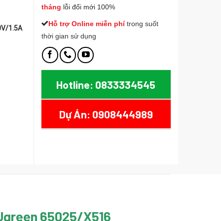
tháng
lỗi đổi mới 100%
Hỗ trợ Online miễn phí
t
rong suốt
0V/1.5A
thời gian sử dụng
6, USB-C & USB-A Hỗ Trợ QC4+, PD3.0 số lượng
Hotline: 0833334545
Dự Án: 0908444989
 Ugreen 65025/X516