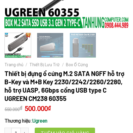
Trang chủ
/
Thiết Bị Lưu Trữ
/
Box Ổ Cứng
Thiết bị đựng ổ cứng M.2 SATA NGFF hỗ trợ
B-Key và M+B Key 2230/2242/2260/2280,
hỗ trợ UASP, 6Gbps cổng USB type C
UGREEN CM238 60355
₫
Giá
500.000
₫
Giá
550.000
gốc
hiện
là:
tại
550.000₫.
là:
Thương hiệu :
Ugreen
500.000₫.
Thiết bị đựng ổ cứng M.2 SATA NGFF hỗ trợ B-Key và M+B Key 2