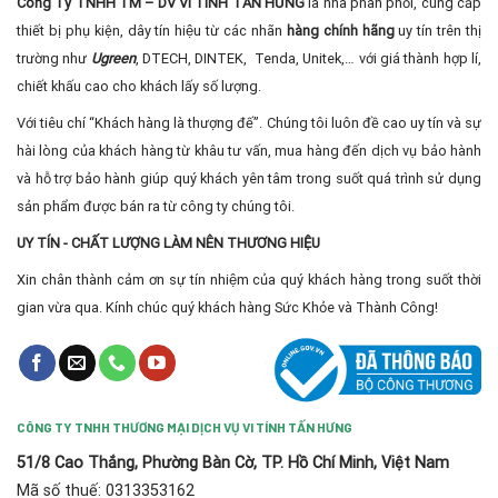
Công Ty TNHH TM – DV VI TÍNH TẤN HƯNG
là nhà phân phối, cung cấp
thiết bị phụ kiện, dây tín hiệu từ các nhãn
hàng chính hãng
uy tín trên thị
trường như
Ugreen
, DTECH, DINTEK, Tenda, Unitek,… với giá thành hợp lí,
chiết khấu cao cho khách lấy số lượng.
Với tiêu chí “Khách hàng là thượng đế”. Chúng tôi luôn đề cao uy tín và sự
hài lòng của khách hàng từ khâu tư vấn, mua hàng đến dịch vụ bảo hành
và hỗ trợ bảo hành giúp quý khách yên tâm trong suốt quá trình sử dụng
sản phẩm được bán ra từ công ty chúng tôi.
UY TÍN - CHẤT LƯỢNG LÀM NÊN THƯƠNG HIỆU
Xin chân thành cảm ơn sự tín nhiệm của quý khách hàng trong suốt thời
gian vừa qua. Kính chúc quý khách hàng Sức Khỏe và Thành Công!
CÔNG TY TNHH THƯƠNG MẠI DỊCH VỤ VI TÍNH TẤN HƯNG
51/8 Cao Thắng, Phường Bàn Cờ, TP. Hồ Chí Minh, Việt Nam
Mã số thuế: 0313353162