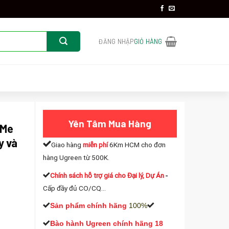
ĐĂNG NHẬP
GIỎ HÀNG
Yên Tâm Mua Hàng
VMe
y và
Giao hàng
miễn phí
6Km HCM cho đơn
hàng Ugreen từ 500K.
Chính sách hỗ trợ giá cho Đại lý, Dự Án
-
Cấp đầy đủ CO/CQ...
Sản phẩm chính hãng
100%
Bào hành Ugreen chính hãng 18
green 10902 hỗ trợ B-Key và M+B Key 2230/2242/2260/2280, 10Gbps