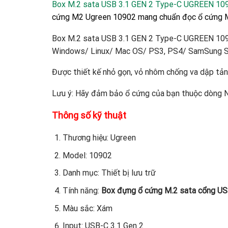
Box M.2 sata USB 3.1 GEN 2 Type-C UGREEN
10
cứng M2 Ugreen 10902 mang chuẩn đọc ổ cứng M.
Box M.2 sata
USB 3.1 GEN 2 Type-C UGREEN 10902 
Windows/ Linux/ Mac OS/ PS3, PS4/ SamSung S
Được thiết kế nhỏ gọn, vỏ nhôm chống va dập tản
Lưu ý: Hãy đảm bảo ổ cứng của bạn thuộc dòng
Thông số kỹ thuật
Thương hiệu: Ugreen
Model: 10902
Danh mục: Thiết bị lưu trữ
Tính năng:
Box đựng ổ cứng M.2 sata cổng US
Màu sắc: Xám
Input: USB-C 3.1 Gen 2