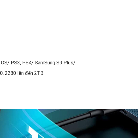
 OS/ PS3, PS4/ SamSung S9 Plus/….
0, 2280 lên đến 2TB