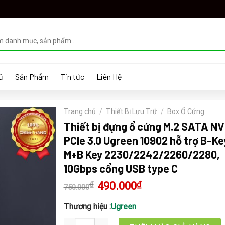
ủ
Sản Phẩm
Tin tức
Liên Hệ
Trang chủ
/
Thiết Bị Lưu Trữ
/
Box Ổ Cứng
Thiết bị đựng ổ cứng M.2 SATA N
PCIe 3.0 Ugreen 10902 hỗ trợ B-Ke
M+B Key 2230/2242/2260/2280,
10Gbps cổng USB type C
₫
Giá
490.000
₫
Giá
750.000
gốc
hiện
là:
tại
750.000₫.
là:
Thương hiệu :
Ugreen
490.000₫.
Thiết bị đựng ổ cứng M.2 SATA NVMe PCIe 3.0 U