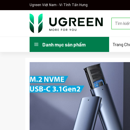
Skip
Ugreen Việt Nam - Vi Tính Tấn Hưng
to
content
Tìm
kiếm:
Trang Ch
Danh mục sản phẩm