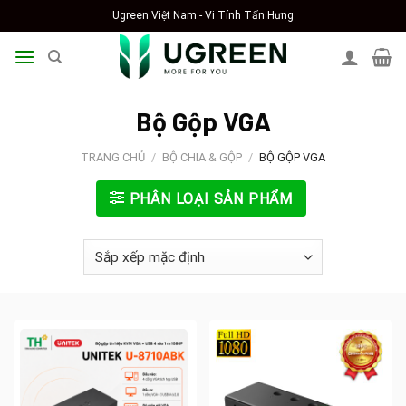
Skip
Ugreen Việt Nam - Vi Tính Tấn Hưng
to
content
Bộ Gộp VGA
TRANG CHỦ
/
BỘ CHIA & GỘP
/
BỘ GỘP VGA
PHÂN LOẠI SẢN PHẨM