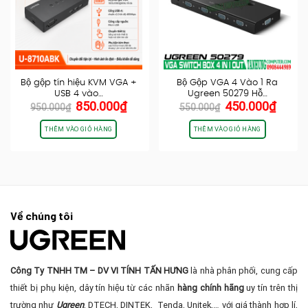
Bộ gộp tín hiệu KVM VGA +
Bộ Gộp VGA 4 Vào 1 Ra
USB 4 vào…
Ugreen 50279 Hỗ…
Giá
Giá
Giá
Giá
850.000
₫
450.000
₫
950.000
₫
550.000
₫
gốc
hiện
gốc
hiện
là:
tại
là:
tại
THÊM VÀO GIỎ HÀNG
THÊM VÀO GIỎ HÀNG
950.000₫.
là:
550.000₫.
là:
850.000₫.
450.0
Về chúng tôi
Công Ty TNHH TM – DV VI TÍNH TẤN HƯNG
là nhà phân phối, cung cấp
thiết bị phụ kiện, dây tín hiệu từ các nhãn
hàng chính hãng
uy tín trên thị
trường như
Ugreen
, DTECH, DINTEK, Tenda, Unitek,… với giá thành hợp lí,