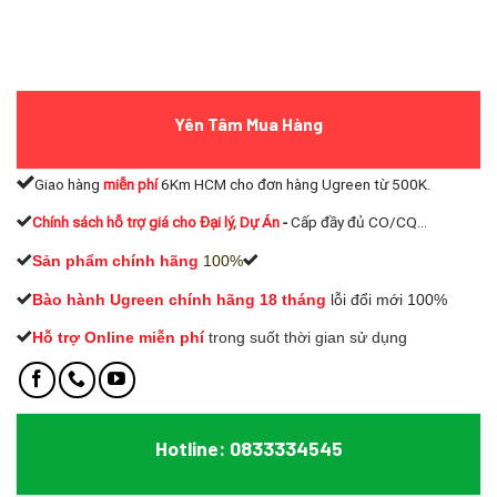
Yên Tâm Mua Hàng
Giao hàng
miễn phí
6Km HCM cho đơn hàng Ugreen từ 500K.
Chính sách hỗ trợ giá cho Đại lý, Dự Án
-
Cấp đầy đủ CO/CQ...
Sản phẩm chính hãng
100%
Bào hành Ugreen chính hãng 18 tháng
lỗi đổi mới 100%
Hỗ trợ Online miễn phí
t
rong suốt thời gian sử dụng
Hotline: 0833334545