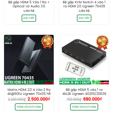
Bộ gộp HDMI 5 Vào 1 Ra +
Bộ gộp KVM Switch 4 vào 1
Optical và Audio 3.5
ra HDMI 2.0 Ugreen 70439
Liên hệ
Liên hệ
Ugreen 40370 Hỗ trợ 3D 4K
hỗ trợ 4K/60Hz
(4096×2160@30hz), FULL HD
ĐỌC TIẾP
ĐỌC TIẾP
1080P@60hz
Matrix HDMI 2.0 4 Vào 2 Ra
Bộ gộp HDMI 5 vào 1 ra
4K@60hz Ugreen 70435 hỗ
4Kx2K Ugreen 40205/20639
Giá
Giá
Giá
Giá
2.500.000
₫
680.000
₫
trợ Audio Optical+3.5mm
3.200.000
₫
750.000
₫
gốc
hiện
gốc
hiện
là:
tại
là:
tại
THÊM VÀO GIỎ HÀNG
THÊM VÀO GIỎ HÀNG
3.200.000₫.
là:
750.000₫.
là: