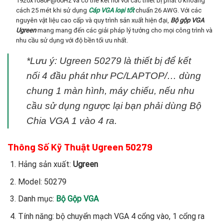
1920x1080P@60Hz và có thể kết nối với các thiết bị phát ở khoảng
cách 25 mét khi sử dụng
Cáp VGA loại tốt
chuẩn 26 AWG. Với các
nguyên vật liệu cao cấp và quy trình sản xuất hiện đại,
Bộ gộp VGA
Ugreen
mang mang đến các giải pháp lý tưởng cho mọi công trình và
nhu cầu sử dụng với độ bền tối ưu nhất.
*Lưu ý: Ugreen 50279 là thiết bị để kết
nối 4 đầu phát như PC/LAPTOP/… dùng
chung 1 màn hình, máy chiếu, nếu nhu
cầu sử dụng ngược lại bạn phải dùng Bộ
Chia VGA 1 vào 4 ra.
Thông Số Kỹ Thuật Ugreen 50279
Hảng sản xuất:
Ugreen
Model: 50279
Danh mục:
Bộ Gộp VGA
Tính năng: bộ chuyển mạch VGA 4 cổng vào, 1 cổng ra