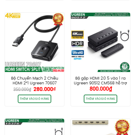
2.500.000₫.
680.0
Bộ Chuyển Mạch 2 Chiều
Bộ gộp HDMI 2.0 5 vào 1 ra
HDMI 2*1 Ugreen 70607
Ugreen 90512 CM568 hỗ trợ
Giá
Giá
280.000
₫
800.000
₫
4K@60Hz
4k60hz, 3D CEC HDR HDCP
350.000
₫
gốc
hiện
2.2
là:
tại
THÊM VÀO GIỎ HÀNG
THÊM VÀO GIỎ HÀNG
350.000₫.
là:
280.000₫.