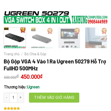
Trang chủ
/
Bộ Chia & Gộp
Bộ Gộp VGA 4 Vào 1 Ra Ugreen 50279 Hỗ Trợ
FullHD 500MHz
₫
Giá
450.000
₫
Giá
550.000
gốc
hiện
là:
tại
550.000₫.
là:
Thương hiệu :
Ugreen
450.000₫.
Bộ Gộp VGA 4 Vào 1 Ra Ugreen 50279 Hỗ Trợ FullHD 500MHz số l
THÊM VÀO GIỎ HÀNG