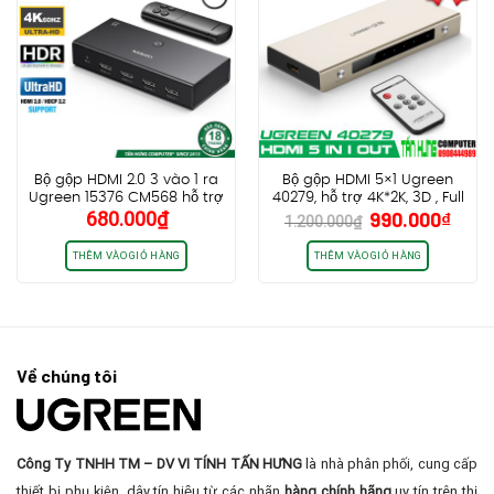
Bộ gộp HDMI 2.0 3 vào 1 ra
Bộ gộp HDMI 5×1 Ugreen
Ugreen 15376 CM568 hỗ trợ
40279, hỗ trợ 4K*2K, 3D , Full
Giá
Giá
680.000
₫
990.000
₫
4k60hz, 3D CEC HDR HDCP
HD
1.200.000
₫
gốc
hiện
2.2
là:
tại
THÊM VÀO GIỎ HÀNG
THÊM VÀO GIỎ HÀNG
1.200.000₫.
là:
990.
Về chúng tôi
Công Ty TNHH TM – DV VI TÍNH TẤN HƯNG
là nhà phân phối, cung cấp
thiết bị phụ kiện, dây tín hiệu từ các nhãn
hàng chính hãng
uy tín trên thị