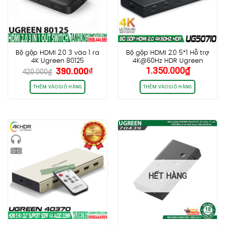
Bộ gộp HDMI 2.0 3 vào 1 ra
Bộ gộp HDMI 2.0 5*1 Hỗ trợ
4K Ugreen 80125
4K@60Hz HDR Ugreen
Giá
Giá
390.000
₫
1.350.000
₫
50710
420.000
₫
gốc
hiện
là:
tại
THÊM VÀO GIỎ HÀNG
THÊM VÀO GIỎ HÀNG
420.000₫.
là:
390.000₫.
HẾT HÀNG