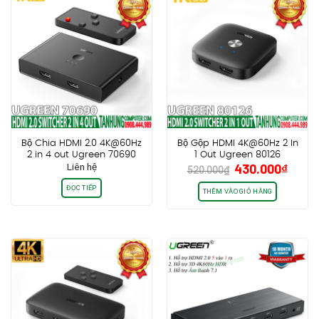
Bộ Chia HDMI 2.0 4K@60Hz
Bộ Gộp HDMI 4K@60Hz 2 In
2 in 4 out Ugreen 70690
1 Out Ugreen 80126
Giá
Giá
Liên hệ
430.000
₫
520.000
₫
gốc
hiện
ĐỌC TIẾP
là:
tại
THÊM VÀO GIỎ HÀNG
520.000₫.
là:
430.0