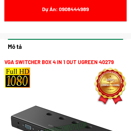
Dự Án: 0908444989
Mô tả
VGA SWITCHER BOX 4 IN 1 OUT UGREEN 40279