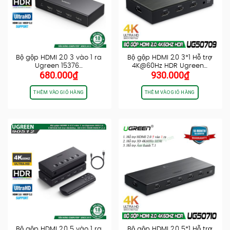
Bộ gộp HDMI 2.0 3 vào 1 ra
Bộ gộp HDMI 2.0 3*1 Hỗ trợ
Ugreen 15376…
4K@60Hz HDR Ugreen…
680.000
₫
930.000
₫
THÊM VÀO GIỎ HÀNG
THÊM VÀO GIỎ HÀNG
Bộ gộp HDMI 2.0 5 vào 1 ra
Bộ gộp HDMI 2.0 5*1 Hỗ trợ