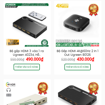
Bộ gộp HDMI 3 vào 1 ra
Bộ Gộp HDMI 4K@60Hz 2 In 1
Ugreen 40234, Hỗ…
Out Ugreen 80126
Giá
Giá
Giá
Giá
490.000
₫
430.000
₫
550.000
₫
520.000
₫
gốc
hiện
gốc
hiện
là:
tại
là:
tại
THÊM VÀO GIỎ HÀNG
THÊM VÀO GIỎ HÀNG
550.000₫.
là:
520.000₫.
là:
490.000₫.
430.0