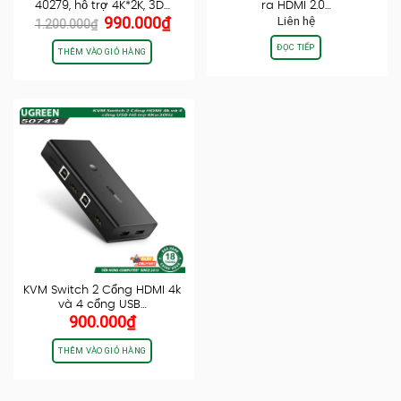
40279, hỗ trợ 4K*2K, 3D…
ra HDMI 2.0…
Giá
Giá
990.000
₫
Liên hệ
1.200.000
₫
gốc
hiện
ĐỌC TIẾP
là:
tại
THÊM VÀO GIỎ HÀNG
1.200.000₫.
là:
990.000₫.
KVM Switch 2 Cổng HDMI 4k
và 4 cổng USB…
900.000
₫
THÊM VÀO GIỎ HÀNG