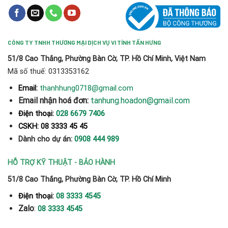
CÔNG TY TNHH THƯƠNG MẠI DỊCH VỤ VI TÍNH TẤN HƯNG
51/8 Cao Thắng, Phường Bàn Cờ, TP. Hồ Chí Minh, Việt Nam
Mã số thuế: 0313353162
thanhhung0718@gmail.com
Email:
Email nhận hoá đơn:
tanhung.hoadon@gmail.com
Điện thoại:
028 6679 7406
CSKH: 08 3333 45 45
Dành cho dự án:
0908 444 989
HỖ TRỢ KỸ THUẬT - BẢO HÀNH
51/8 Cao Thắng, Phường Bàn Cờ, TP. Hồ Chí Minh
Điện thoại:
08 3333 4545
Zalo
:
08 3333 4545