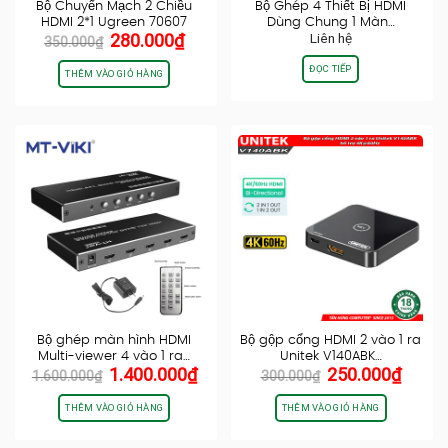
Bộ Chuyển Mạch 2 Chiều
Bộ Ghép 4 Thiết Bị HDMI
HDMI 2*1 Ugreen 70607
Dùng Chung 1 Màn…
Giá
Giá
280.000
₫
Liên hệ
4K@60Hz
350.000
₫
gốc
hiện
ĐỌC TIẾP
là:
tại
THÊM VÀO GIỎ HÀNG
350.000₫.
là:
280.000₫.
Bộ ghép màn hình HDMI
Bộ gộp cổng HDMI 2 vào 1 ra
Multi-viewer 4 vào 1 ra…
Unitek V140ABK…
Giá
Giá
Giá
Giá
1.400.000
₫
250.000
₫
1.600.000
₫
300.000
₫
gốc
hiện
gốc
hiện
là:
tại
là:
tại
THÊM VÀO GIỎ HÀNG
THÊM VÀO GIỎ HÀNG
1.600.000₫.
là:
300.000₫.
là:
1.400.000₫.
250.0