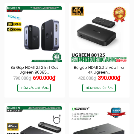
Bộ Gộp HDMI 2.1 2 In 1 Out
Bộ gộp HDMI 2.0 3 vào 1 ra
Ugreen 90385…
4K Ugreen…
Giá
Giá
Giá
Giá
690.000
₫
390.000
₫
790.000
₫
420.000
₫
gốc
hiện
gốc
hiện
là:
tại
là:
tại
THÊM VÀO GIỎ HÀNG
THÊM VÀO GIỎ HÀNG
790.000₫.
là:
420.000₫.
là:
690.000₫.
390.0