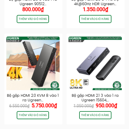
Ugreen 90512…
4K@60Hz HDR Ugreen…
800.000
₫
1.350.000
₫
THÊM VÀO GIỎ HÀNG
THÊM VÀO GIỎ HÀNG
Bộ gộp HDMI 2.0 KVM 8 vào 1
Bộ gộp HDMI 2.1 3 vào 1 ra
ra Ugreen…
Ugreen 15604,…
Giá
Giá
Giá
Giá
5.750.000
₫
950.000
₫
6.550.000
₫
1.050.000
₫
gốc
hiện
gốc
hiện
là:
tại
là:
tại
THÊM VÀO GIỎ HÀNG
THÊM VÀO GIỎ HÀNG
6.550.000₫.
là:
1.050.000₫.
là:
5.750.000₫.
950.