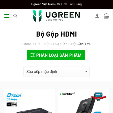
Skip
Ugreen Việt Nam - Vi Tính Tấn Hưng
to
content
Bộ Gộp HDMI
TRANG CHỦ
/
BỘ CHIA & GỘP
/
BỘ GỘP HDMI
PHÂN LOẠI SẢN PHẨM