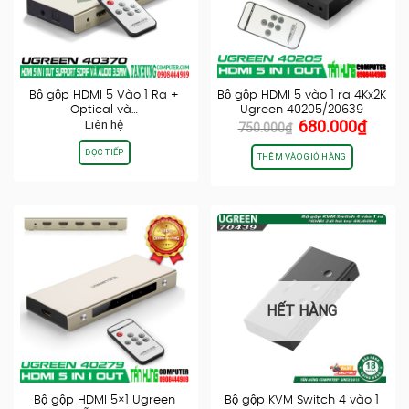
Bộ gộp HDMI 5 Vào 1 Ra +
Bộ gộp HDMI 5 vào 1 ra 4Kx2K
Optical và…
Ugreen 40205/20639
Giá
Giá
Liên hệ
680.000
₫
750.000
₫
gốc
hiện
ĐỌC TIẾP
là:
tại
THÊM VÀO GIỎ HÀNG
750.000₫.
là:
680.0
HẾT HÀNG
Bộ gộp HDMI 5×1 Ugreen
Bộ gộp KVM Switch 4 vào 1