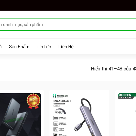
ủ
Sản Phẩm
Tin tức
Liên Hệ
Hiển thị 41–48 của 4