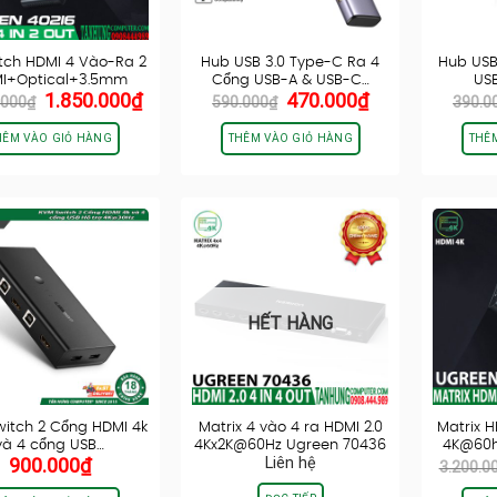
tch HDMI 4 Vào-Ra 2
Hub USB 3.0 Type-C Ra 4
Hub USB
I+Optical+3.5mm
Cổng USB-A & USB-C…
USB
Giá
Giá
Giá
Giá
1.850.000
₫
470.000
₫
Ugreen 40216
.000
₫
590.000
₫
390.0
gốc
hiện
gốc
hiện
là:
tại
là:
tại
HÊM VÀO GIỎ HÀNG
THÊM VÀO GIỎ HÀNG
THÊ
2.150.000₫.
là:
590.000₫.
là:
1.850.000₫.
470.000₫.
HẾT HÀNG
itch 2 Cổng HDMI 4k
Matrix 4 vào 4 ra HDMI 2.0
Matrix H
và 4 cổng USB…
4Kx2K@60Hz Ugreen 70436
4K@60h
900.000
₫
Liên hệ
3.200.0