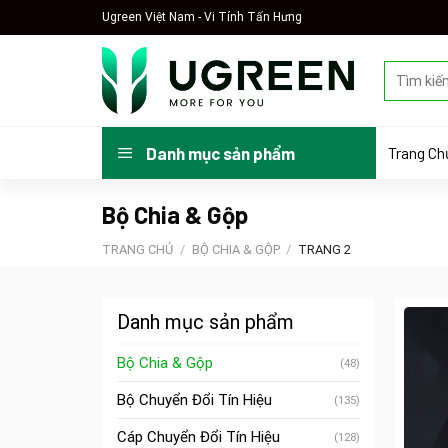
Skip
Ugreen Việt Nam - Vi Tính Tấn Hưng
to
content
Tìm
kiếm:
Trang Ch
Danh mục sản phẩm
Bộ Chia & Gộp
TRANG CHỦ
/
BỘ CHIA & GỘP
/
TRANG 2
Danh mục sản phẩm
Bộ Chia & Gộp
(48)
Bộ Chuyển Đổi Tín Hiệu
(135)
Cáp Chuyển Đổi Tín Hiệu
(128)