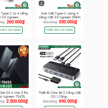
 Type C to 4 cổng
Hub USB Type-C sang 4
 3.0 Ugreen…
cổng USB 3.0 Ugreen 20841,
Giá
Giá
Giá
Giá
260.000
₫
330.000
₫
…
00
₫
450.000
₫
gốc
hiện
gốc
hiện
là:
tại
là:
tại
M VÀO GIỎ HÀNG
THÊM VÀO GIỎ HÀNG
390.000₫.
là:
450.000₫.
là:
260.000₫.
330.000₫.
DMI 2.0 4 Vào 2 Ra
Thiết Bị Chia Sẻ 3 Cổng USB
z Ugreen 70435…
3.0, 1 Cổng…
Giá
Giá
Giá
Giá
2.500.000
₫
690.000
₫
00
₫
890.000
₫
gốc
hiện
gốc
hiện