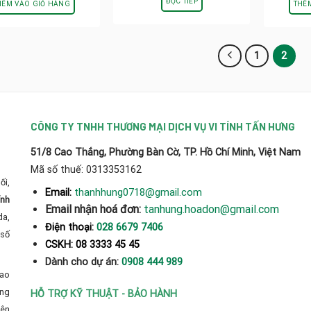
ĐỌC TIẾP
HÊM VÀO GIỎ HÀNG
THÊ
1
2
CÔNG TY TNHH THƯƠNG MẠI DỊCH VỤ VI TÍNH TẤN HƯNG
51/8 Cao Thắng, Phường Bàn Cờ, TP. Hồ Chí Minh, Việt Nam
Mã số thuế: 0313353162
ối,
thanhhung0718@gmail.com
Email:
ính
Email nhận hoá đơn:
tanhung.hoadon@gmail.com
da,
Điện thoại:
028 6679 7406
số
CSKH: 08 3333 45 45
Dành cho dự án:
0908 444 989
cao
̀ng
HỖ TRỢ KỸ THUẬT - BẢO HÀNH
yên