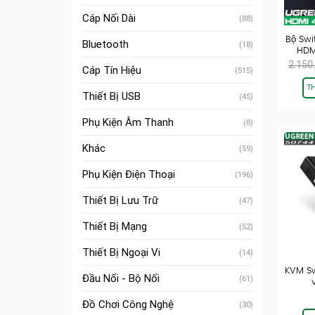
Cáp Nối Dài
(88)
Bộ Swi
Bluetooth
(18)
HDM
2.150
Cáp Tín Hiệu
(515)
T
Thiết Bị USB
(45)
Phụ Kiện Âm Thanh
(8)
Khác
(59)
Phụ Kiện Điện Thoại
(196)
Thiết Bị Lưu Trữ
(47)
Thiết Bị Mạng
(52)
Thiết Bị Ngoại Vi
(14)
KVM Sw
Đầu Nối - Bộ Nối
(61)
Đồ Chơi Công Nghệ
(30)