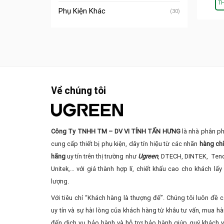
T
Phụ Kiện Khác
(30)
Về chúng tôi
Công Ty TNHH TM – DV VI TÍNH TẤN HƯNG
là nhà phân ph
cung cấp thiết bị phụ kiện, dây tín hiệu từ các nhãn
hàng ch
hãng
uy tín trên thị trường như
Ugreen
, DTECH, DINTEK, Ten
Unitek,… với giá thành hợp lí, chiết khấu cao cho khách lấy 
lượng.
Với tiêu chí “Khách hàng là thượng đế”. Chúng tôi luôn đề 
uy tín và sự hài lòng của khách hàng từ khâu tư vấn, mua ha
đến dịch vụ bảo hành và hỗ trợ bảo hành giúp quý khách 