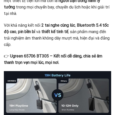
một thiết bị tiện ích mà còn là
người bạn đồng hành lý
tưởng
trong mọi chuyến bay, chuyến du lịch hoặc khi giải trí
tại nhà.
Với khả năng kết nối
2 tai nghe cùng lúc
,
Bluetooth 5.4 tốc
độ cao
,
pin bền bỉ
và
thiết kế tinh tế
, sản phẩm mang đến
trải nghiệm âm thanh không dây mượt mà, hiện đại và đẳng
cấp.
👉
Ugreen 65706 BT305 – Kết nối dễ dàng, chia sẻ âm
thanh trọn vẹn mọi lúc, mọi nơi.