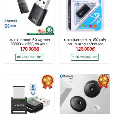
USB Bluetooth 5.0 Ugreen
USB Bluetooth PT-810 Biến
80889 CM390, có APTX
Loa Thường Thành Loa
170.000
₫
120.000
₫
Bluetooth 2.0
THÊM VÀO GIỎ HÀNG
THÊM VÀO GIỎ HÀNG