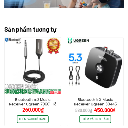
Sản phẩm tương tự
Bluetooth 5.0 Music
Bluetooth 5.3 Music
Receiver Ugreen 70601 Hỗ
Receiver Ugreen 30445
Giá
Giá
260.000
₫
450.000
₫
trợ Mic dùng trên Ôtô cao
CM123 Thiết bị nhận
580.000
₫
gốc
hiện
cấp
Bluetooth cho Loa+Ampli
(New Vesion 5.3)
là:
tại
THÊM VÀO GIỎ HÀNG
THÊM VÀO GIỎ HÀNG
580.000₫.
là: