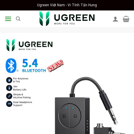
Skip
Ugreen Việt Nam - Vi Tính Tấn Hưng
to
content