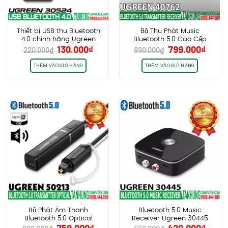
Thiết bị USB thu Bluetooth
Bộ Thu Phát Music
4.0 chính hãng Ugreen
Bluetooth 5.0 Cao Cấp
Giá
Giá
Giá
Giá
130.000
₫
799.000
₫
30524, hỗ trợ Qualcomm®
Ugreen 40762, Có APTX
220.000
₫
890.000
₫
gốc
hiện
gốc
hiện
aptX™
là:
tại
là:
tại
THÊM VÀO GIỎ HÀNG
THÊM VÀO GIỎ HÀNG
220.000₫.
là:
890.000₫.
là:
130.000₫.
799.0
Bộ Phát Âm Thanh
Bluetooth 5.0 Music
Bluetooth 5.0 Optical
Receiver Ugreen 30445
Giá
Giá
Giá
Giá
Ugreen 50213 – Dùng Cho
Thiết bị nhận Bluetooth cho