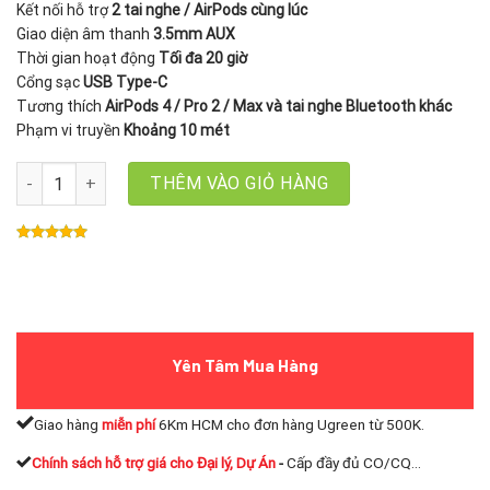
Kết nối hỗ trợ
2 tai nghe / AirPods cùng lúc
Giao diện âm thanh
3.5mm AUX
Thời gian hoạt động
Tối đa 20 giờ
Cổng sạc
USB Type-C
Tương thích
AirPods 4 / Pro 2 / Max và tai nghe Bluetooth khác
Phạm vi truyền
Khoảng 10 mét
Bộ phát Bluetooth 5.4 Ugreen 65706 BT305, hỗ trợ Airpods 4/Pro2/M
THÊM VÀO GIỎ HÀNG
Yên Tâm Mua Hàng
Giao hàng
miễn phí
6Km HCM cho đơn hàng Ugreen từ 500K.
Chính sách hỗ trợ giá cho Đại lý, Dự Án
-
Cấp đầy đủ CO/CQ...