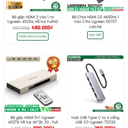
Bộ gộp HDMI 3 vào 1 ra
Bộ Chia HDMI 2.0 4K60Hz 1
Ugreen 40234, Hỗ trợ FullHD
Vào 2 Ra Ugreen 50707
Giá
Giá
490.000
₫
Liên hệ
1080P@60Hz, có Remote
550.000
₫
gốc
hiện
điều khiển IR rời
ĐỌC TIẾP
là:
tại
THÊM VÀO GIỎ HÀNG
550.000₫.
là:
490.000₫.
Bộ gộp HDMI 5×1 Ugreen
Hub USB Type C to 4 cổng
40279, hỗ trợ 4K*2K, 3D , Full
USB 3.0 Ugreen 70336
Giá
Giá
Giá
Giá
990.000
₫
260.000
₫
HD
CM219 (NEW)