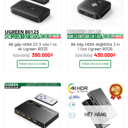
Bộ gộp HDMI 2.0 3 vào 1 ra
Bộ Gộp HDMI 4K@60Hz 2 In
4K Ugreen 80125
1 Out Ugreen 80126
Giá
Giá
Giá
Giá
390.000
₫
430.000
₫
420.000
₫
520.000
₫
gốc
hiện
gốc
hiện
là:
tại
là:
tại
THÊM VÀO GIỎ HÀNG
THÊM VÀO GIỎ HÀNG
420.000₫.
là:
520.000₫.
là:
390.000₫.
430.0
HẾT HÀNG