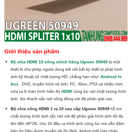
Giới thiệu sản phẩm
ộ chia HDMI 10 cổng chính hãng Ugreen 50949
là một
B
thiết bị cho phép người dùng kết nối bất kỳ thiết bị phát hình
ảnh kỹ thuật số chất lượng HD, chẳng hạn như:
Android tv
box
, DVD, truyền hình vệ tinh, PC, Xbox, PS3 và nhiều hơn
nữa ra 8 màn hình hiển thị
HDMI
cùng lúc với chất lượng hình
ảnh, âm thanh sắc nét sống động với độ phân giải cao.
Bộ chia cổng HDMI 1 ra 10 cao cấp Ugreen 50949
hỗ trợ
chất lượng hình ảnh sắc nét với độ phân giải hình ảnh tối đa
lên đến 4K*2K, cho 10 đầu ra hình ảnh cúng lúc mà vẫn đảm
bảo tín hiệu được truyền tải ổn định, không mất hay chập