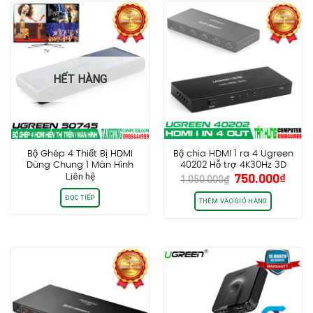
HẾT HÀNG
Bộ Ghép 4 Thiết Bị HDMI
Bộ chia HDMI 1 ra 4 Ugreen
Dùng Chung 1 Màn Hình
40202 Hỗ trợ 4K30Hz 3D
Giá
Giá
Liên hệ
750.000
₫
Ugreen 50745
HDCP
1.050.000
₫
gốc
hiện
ĐỌC TIẾP
là:
tại
THÊM VÀO GIỎ HÀNG
1.050.000₫.
là:
750.