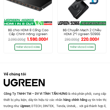
Bộ chia HDMI 8 Cổng Cao
Bộ Chuyển Mạch 2 Chiều
Cấp Chính Hãng Ugreen
HDMI 2*1 Ugreen 50966
Giá
Giá
Giá
Giá
1.590.000
₫
220.000
₫
40203
2.090.000
₫
290.000
₫
gốc
hiện
gốc
hiện
là:
tại
là:
tại
THÊM VÀO GIỎ HÀNG
THÊM VÀO GIỎ HÀNG
2.090.000₫.
là:
290.000₫.
là:
1.590.000₫.
220.0
Về chúng tôi
Công Ty TNHH TM – DV VI TÍNH TẤN HƯNG
là nhà phân phối, cung cấp
thiết bị phụ kiện, dây tín hiệu từ các nhãn
hàng chính hãng
uy tín trên thị
trường như
Ugreen
, DTECH, DINTEK, Tenda, Unitek,… với giá thành hợp lí,