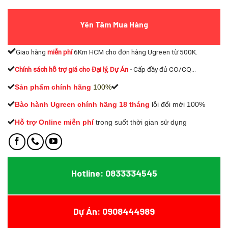
Yên Tâm Mua Hàng
Giao hàng
miễn phí
6Km HCM cho đơn hàng Ugreen từ 500K.
Chính sách hỗ trợ giá cho Đại lý, Dự Án
-
Cấp đầy đủ CO/CQ...
Sản phẩm chính hãng
100%
Bào hành Ugreen chính hãng 18 tháng
lỗi đổi mới 100%
Hỗ trợ Online miễn phí
t
rong suốt thời gian sử dụng
Hotline: 0833334545
Dự Án: 0908444989