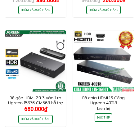
1.200.000
₫
390.000
₫
gốc
hiện
gốc
hiện
là:
tại
là:
tại
THÊM VÀO GIỎ HÀNG
THÊM VÀO GIỎ HÀNG
1.200.000₫.
là:
390.000₫.
là:
990.000₫.
260.0
Bộ gộp HDMI 2.0 3 vào 1 ra
Bộ chia HDMI 16 Cổng
Ugreen 15376 CM568 hỗ trợ
Ugreen 40218
680.000
₫
Liên hệ
4k60hz, 3D CEC HDR HDCP
2.2
ĐỌC TIẾP
THÊM VÀO GIỎ HÀNG