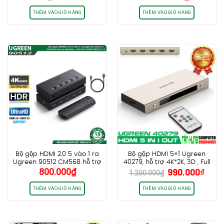
gốc
hiện
là:
tại
THÊM VÀO GIỎ HÀNG
THÊM VÀO GIỎ HÀNG
520.000₫.
là:
430.000₫.
Bộ gộp HDMI 2.0 5 vào 1 ra
Bộ gộp HDMI 5×1 Ugreen
Ugreen 90512 CM568 hỗ trợ
40279, hỗ trợ 4K*2K, 3D , Full
Giá
Giá
800.000
₫
990.000
₫
4k60hz, 3D CEC HDR HDCP
HD
1.200.000
₫
gốc
hiện
2.2
là:
tại
THÊM VÀO GIỎ HÀNG
THÊM VÀO GIỎ HÀNG
1.200.000₫.
là:
990.