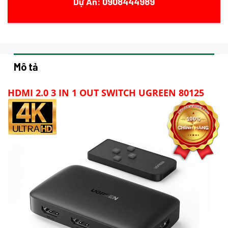
Dự Án: 0908444989
Mô tả
HDMI 2.0 3 IN 1 OUT SWITCH UGREEN 80125