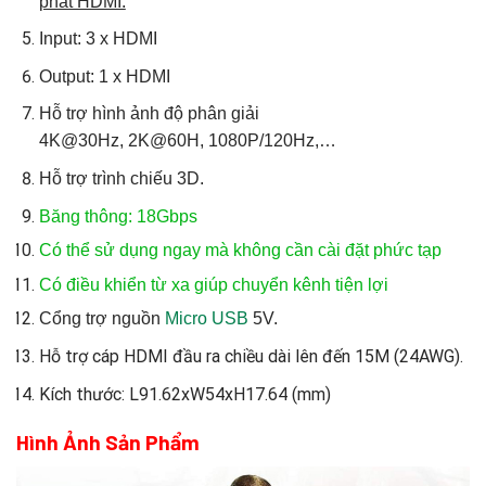
phát HDMI.
Input: 3 x HDMI
Output: 1 x HDMI
Hỗ trợ hình ảnh độ phân giải
4K@30Hz, 2K@60H, 1080P/120Hz,…
Hỗ trợ trình chiếu 3D.
Băng thông: 18Gbps
Có thể sử dụng ngay mà không cần cài đặt phức tạp
Có điều khiển từ xa giúp chuyển kênh tiện lợi
Cổng trợ nguồn
Micro USB
5V.
Hỗ trợ cáp HDMI đầu ra chiều dài lên đến 15M (24AWG).
Kích thước: L91.62xW54xH17.64 (mm)
Hình Ảnh Sản Phẩm