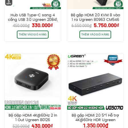
Hub USB Type-C sang 4
Bộ gộp HDMI 2.0 KVM 8 vào
cổng USB 3.0 Ugreen 20841,
1 ra Ugreen 80963 CM546
Giá
Giá
Giá
Giá
330.000
₫
5.750.000
₫
Vỏ nhôm, dây bọc dù
hỗ trợ 4K60hz, Hotkey +
450.000
₫
6.550.000
₫
gốc
hiện
gốc
hiệ
Kèm dây USB + HDMI
là:
tại
là:
tại
THÊM VÀO GIỎ HÀNG
THÊM VÀO GIỎ HÀNG
450.000₫.
là:
6.550.000₫.
là:
330.000₫.
5.7
Bộ Gộp HDMI 4K@60Hz 2 In
Bộ gộp HDMI 2.0 5*1 Hỗ trợ
1 Out Ugreen 80126
4K@60Hz HDR Ugreen
Giá
Giá
430.000
₫
1.350.000
₫
50710
520.000
₫