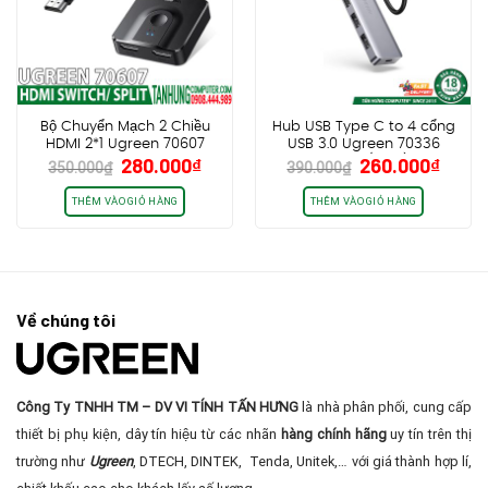
Bộ Chuyển Mạch 2 Chiều
Hub USB Type C to 4 cổng
HDMI 2*1 Ugreen 70607
USB 3.0 Ugreen 70336
Giá
Giá
Giá
Giá
280.000
₫
260.000
₫
4K@60Hz
CM219 (NEW)
350.000
₫
390.000
₫
gốc
hiện
gốc
hiện
là:
tại
là:
tại
THÊM VÀO GIỎ HÀNG
THÊM VÀO GIỎ HÀNG
350.000₫.
là:
390.000₫.
là:
280.000₫.
260.0
Về chúng tôi
Công Ty TNHH TM – DV VI TÍNH TẤN HƯNG
là nhà phân phối, cung cấp
thiết bị phụ kiện, dây tín hiệu từ các nhãn
hàng chính hãng
uy tín trên thị
trường như
Ugreen
, DTECH, DINTEK, Tenda, Unitek,… với giá thành hợp lí,