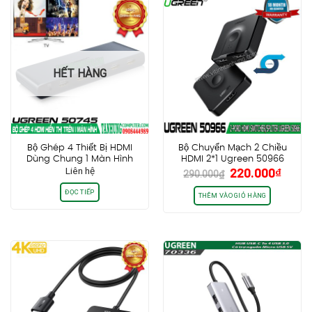
HẾT HÀNG
Bộ Ghép 4 Thiết Bị HDMI
Bộ Chuyển Mạch 2 Chiều
Dùng Chung 1 Màn Hình
HDMI 2*1 Ugreen 50966
Giá
Giá
Liên hệ
220.000
₫
Ugreen 50745
290.000
₫
gốc
hiện
ĐỌC TIẾP
là:
tại
THÊM VÀO GIỎ HÀNG
290.000₫.
là:
220.0