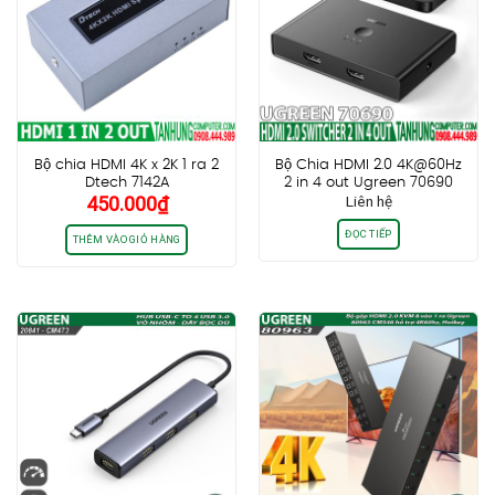
Bộ chia HDMI 4K x 2K 1 ra 2
Bộ Chia HDMI 2.0 4K@60Hz
Dtech 7142A
2 in 4 out Ugreen 70690
450.000
₫
Liên hệ
ĐỌC TIẾP
THÊM VÀO GIỎ HÀNG