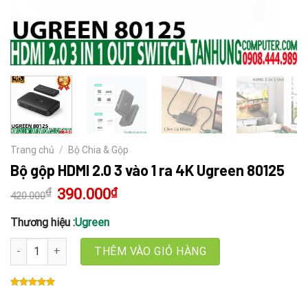
Trang chủ
/
Bộ Chia & Gộp
Bộ gộp HDMI 2.0 3 vào 1 ra 4K Ugreen 80125
₫
Giá
390.000
₫
Giá
420.000
gốc
hiện
là:
tại
420.000₫.
là:
Thương hiệu :
Ugreen
390.000₫.
Bộ gộp HDMI 2.0 3 vào 1 ra 4K Ugreen 80125 số lượng
THÊM VÀO GIỎ HÀNG