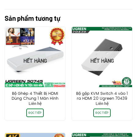
Sản phẩm tương tự
HẾT HÀNG
HẾT HÀNG
Bộ Ghép 4 Thiết Bị HDMI
Bộ gộp KVM Switch 4 vào 1
Dùng Chung 1 Màn Hình
ra HDMI 2.0 Ugreen 70439
Liên hệ
Liên hệ
Ugreen 50745
hỗ trợ 4K/60Hz
ĐỌC TIẾP
ĐỌC TIẾP