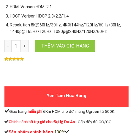
HDMI Verison HDMI 2.1
HDCP Verison HDCP 2.3/2.2/1.4
Resolution 8K@60Hz/30Hz, 4K@144hz/120Hz/60Hz/30Hz,
1440p@165Hz/120Hz, 1080p@240Hz/120Hz/60Hz
Bộ gộp HDMI 2.1 3 vào 1 ra Ugreen 15604, Hỗ trợ 8K@60Hz, 4K@1
THÊM VÀO GIỎ HÀNG
Yên Tâm Mua Hàng
Giao hàng
miễn phí
6Km HCM cho đơn hàng Ugreen từ 500K.
Chính sách hỗ trợ giá cho Đại lý, Dự Án
-
Cấp đầy đủ CO/CQ...
Sản phẩm chính hãng
100%