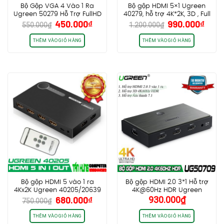
Bộ Gộp VGA 4 Vào 1 Ra
Bộ gộp HDMI 5×1 Ugreen
Ugreen 50279 Hỗ Trợ FullHD
40279, hỗ trợ 4K*2K, 3D , Full
Giá
Giá
Giá
Giá
450.000
₫
990.000
₫
500MHz
HD
550.000
₫
1.200.000
₫
gốc
hiện
gốc
hiện
là:
tại
là:
tại
THÊM VÀO GIỎ HÀNG
THÊM VÀO GIỎ HÀNG
550.000₫.
là:
1.200.000₫.
là:
450.000₫.
990.
Bộ gộp HDMI 5 vào 1 ra
Bộ gộp HDMI 2.0 3*1 Hỗ trợ
4Kx2K Ugreen 40205/20639
4K@60Hz HDR Ugreen
Giá
Giá
680.000
₫
930.000
₫
50709
750.000
₫
gốc
hiện
là:
tại
THÊM VÀO GIỎ HÀNG
THÊM VÀO GIỎ HÀNG