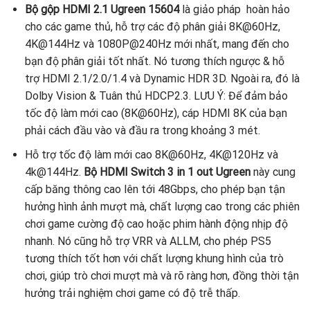
Bộ gộp HDMI 2.1 Ugreen 15604
là giảo pháp hoàn hảo
cho các game thủ, hỗ trợ các độ phân giải 8K@60Hz,
4K@144Hz và 1080P@240Hz mới nhất, mang đến cho
bạn độ phân giải tốt nhất. Nó tương thích ngược & hỗ
trợ HDMI 2.1/2.0/1.4 và Dynamic HDR 3D. Ngoài ra, đó là
Dolby Vision & Tuân thủ HDCP2.3. LƯU Ý: Để đảm bảo
tốc độ làm mới cao (8K@60Hz), cáp HDMI 8K của bạn
phải cách đầu vào và đầu ra trong khoảng 3 mét.
Hỗ trợ tốc độ làm mới cao 8K@60Hz, 4K@120Hz và
4k@144Hz.
Bộ HDMI Switch 3 in 1 out Ugreen
này cung
cấp băng thông cao lên tới 48Gbps, cho phép bạn tận
hưởng hình ảnh mượt mà, chất lượng cao trong các phiên
chơi game cường độ cao hoặc phim hành động nhịp độ
nhanh. Nó cũng hỗ trợ VRR và ALLM, cho phép PS5
tương thích tốt hơn với chất lượng khung hình của trò
chơi, giúp trò chơi mượt mà và rõ ràng hơn, đồng thời tận
hưởng trải nghiệm chơi game có độ trễ thấp.