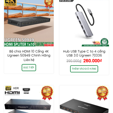
Bộ chia HDMI 10 Cổng 4K
Hub USB Type C to 4 cổng
Ugreen 50949 Chính Hãng
USB 3.0 Ugreen 70336
Giá
Giá
Liên hệ
260.000
₫
Cao Cấp
CM219 (NEW)
390.000
₫
gốc
hiện
ĐỌC TIẾP
là:
tại
THÊM VÀO GIỎ HÀNG
390.000₫.
là:
260.0