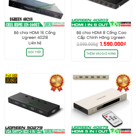
Bộ chia HDMI 16 Cổng
Bộ chia HDMI 8 Cổng Cao
Ugreen 40218
Cấp Chính Hãng Ugreen
Giá
Giá
Liên hệ
1.590.000
₫
40203
2.090.000
₫
gốc
hiệ
ĐỌC TIẾP
là:
tại
THÊM VÀO GIỎ HÀNG
2.090.000₫.
là:
1.59