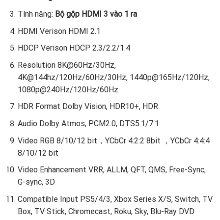
Tính năng:
Bộ gộp HDMI 3 vào 1 ra
HDMI Verison HDMI 2.1
HDCP Verison HDCP 2.3/2.2/1.4
Resolution 8K@60Hz/30Hz,
4K@144hz/120Hz/60Hz/30Hz, 1440p@165Hz/120Hz,
1080p@240Hz/120Hz/60Hz
HDR Format Dolby Vision, HDR10+, HDR
Audio Dolby Atmos, PCM2.0, DTS5.1/7.1
Video RGB 8/10/12 bit，YCbCr 4:2:2 8bit ，YCbCr 4:4:4
8/10/12 bit
Video Enhancement VRR, ALLM, QFT, QMS, Free-Sync,
G-sync, 3D
Compatible Input PS5/4/3, Xbox Series X/S, Switch, TV
Box, TV Stick, Chromecast, Roku, Sky, Blu-Ray DVD