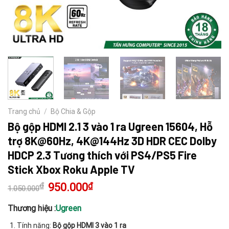
Trang chủ
/
Bộ Chia & Gộp
Bộ gộp HDMI 2.1 3 vào 1 ra Ugreen 15604, Hỗ
trợ 8K@60Hz, 4K@144Hz 3D HDR CEC Dolby
HDCP 2.3 Tương thích với PS4/PS5 Fire
Stick Xbox Roku Apple TV
₫
Giá
950.000
₫
Giá
1.050.000
gốc
hiện
là:
tại
1.050.000₫.
là:
Thương hiệu :
Ugreen
950.000₫.
Tính năng:
Bộ gộp HDMI 3 vào 1 ra