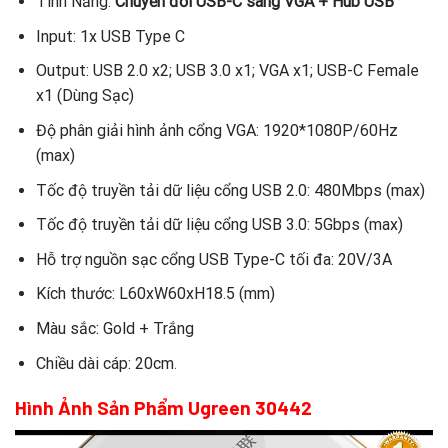
Tính Năng:
Chuyển đổi USB-C sang VGA + Hub USB
Input: 1x USB Type C
Output: USB 2.0 x2; USB 3.0 x1; VGA x1; USB-C Female
x1 (Dùng Sạc)
Độ phân giải hình ảnh cổng VGA: 1920*1080P/60Hz
(max)
Tốc độ truyền tải dữ liệu cổng USB 2.0: 480Mbps (max)
Tốc độ truyền tải dữ liệu cổng USB 3.0: 5Gbps (max)
Hỗ trợ nguồn sạc cổng USB Type-C tối đa: 20V/3A
Kích thước: L60xW60xH18.5 (mm)
Màu sắc: Gold + Trắng
Chiều dài cáp: 20cm
.
Hình Ảnh Sản Phẩm Ugreen 30442