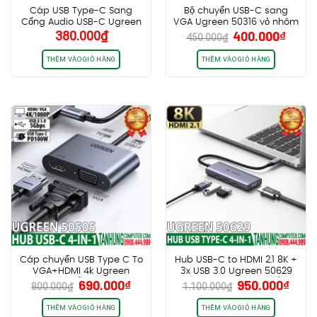
Cáp USB Type-C Sang
Bộ chuyển USB-C sang
Cổng Audio USB-C Ugreen
VGA Ugreen 50316 vỏ nhôm
Giá
Giá
380.000
₫
400.000
₫
60165, PD Port 3.0 chính
cao cấp
450.000
₫
gốc
hiện
hãng cao cấp
là:
tại
THÊM VÀO GIỎ HÀNG
THÊM VÀO GIỎ HÀNG
450.000₫.
là:
400.0
Cáp chuyển USB Type C To
Hub USB-C to HDMI 2.1 8K +
VGA+HDMI 4k Ugreen
3x USB 3.0 Ugreen 50629
Giá
Giá
Giá
Giá
690.000
₫
950.000
₫
50505 – Hỗ trợ sạc PD
cao cấp chính hãng (Vỏ
800.000
₫
1.100.000
₫
gốc
hiện
gốc
hiện
100W+ USB 3.0( song song
Nhôm)
2 màn hình) (NEW)
là:
tại
là:
tại
THÊM VÀO GIỎ HÀNG
THÊM VÀO GIỎ HÀNG