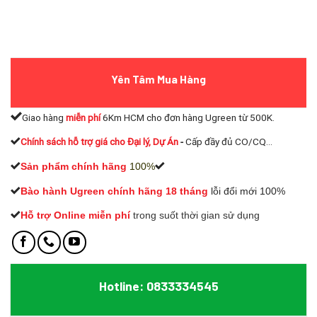
Yên Tâm Mua Hàng
Giao hàng
miễn phí
6Km HCM cho đơn hàng Ugreen từ 500K.
Chính sách hỗ trợ giá cho Đại lý, Dự Án
-
Cấp đầy đủ CO/CQ...
Sản phẩm chính hãng
100%
Bào hành Ugreen chính hãng 18 tháng
lỗi đổi mới 100%
Hỗ trợ Online miễn phí
t
rong suốt thời gian sử dụng
Hotline: 0833334545