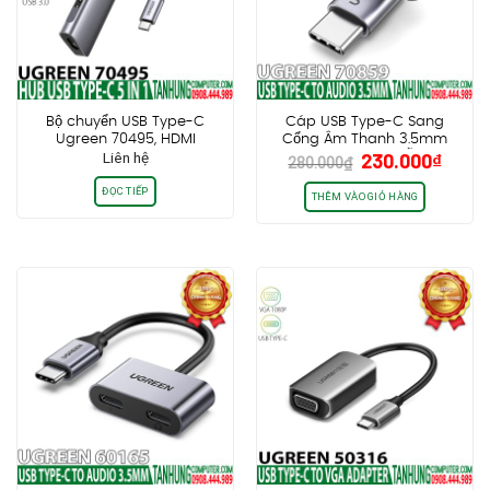
Bộ chuyển USB Type-C
Cáp USB Type-C Sang
Ugreen 70495, HDMI
Cổng Âm Thanh 3.5mm
Giá
Giá
Liên hệ
230.000
₫
4K@60Hz + USB 3.0 + PD
Ugreen 70859, hỗ trợ
280.000
₫
gốc
hiện
100W chính hãng cao cấp
Samsung/ iPad Pro/
ĐỌC TIẾP
Surface chính hãng cao
là:
tại
THÊM VÀO GIỎ HÀNG
cấp
280.000₫.
là:
230.0