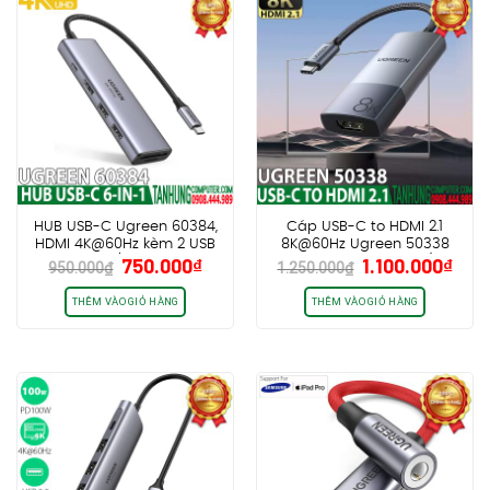
HUB USB-C Ugreen 60384,
Cáp USB-C to HDMI 2.1
HDMI 4K@60Hz kèm 2 USB
8K@60Hz Ugreen 50338
Giá
Giá
Giá
Giá
750.000
₫
1.100.000
₫
3.0 + SD/TF PD100W
cao cấp chính hãng (Vỏ
950.000
₫
1.250.000
₫
gốc
hiện
gốc
hiện
Nhôm)
là:
tại
là:
tại
THÊM VÀO GIỎ HÀNG
THÊM VÀO GIỎ HÀNG
950.000₫.
là:
1.250.000₫.
là:
750.000₫.
1.10