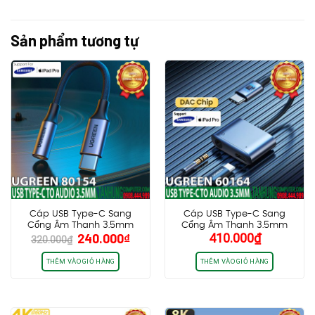
Sản phẩm tương tự
Cáp USB Type-C Sang
Cáp USB Type-C Sang
Cổng Âm Thanh 3.5mm
Cổng Âm Thanh 3.5mm
Giá
Giá
240.000
₫
410.000
₫
Ugreen 80154, hỗ trợ
Ugreen 60164, PD 30W hỗ
320.000
₫
gốc
hiện
Samsung/ iPad Pro/
trợ Samsung/ iPad Pro/
Surface chính hãng cao
Surface chính hãng cao
là:
tại
THÊM VÀO GIỎ HÀNG
THÊM VÀO GIỎ HÀNG
cấp
cấp
320.000₫.
là:
240.000₫.