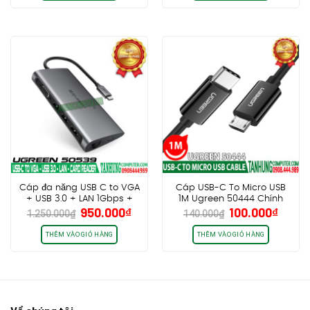
800.000₫.
là:
1.100.000₫.
là:
690.000₫.
950.
Cáp đa năng USB C to VGA
Cáp USB-C To Micro USB
+ USB 3.0 + LAN 1Gbps +
1M Ugreen 50444 Chính
Giá
Giá
Giá
Giá
950.000
₫
100.000
₫
Card Reader Ugreen
hãng cao cấp
1.250.000
₫
140.000
₫
gốc
hiện
gốc
hiện
50539
là:
tại
là:
tại
THÊM VÀO GIỎ HÀNG
THÊM VÀO GIỎ HÀNG
1.250.000₫.
là:
140.000₫.
là:
950.000₫.
100.0