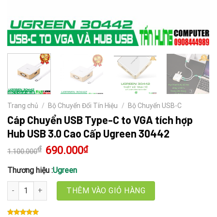
Trang chủ
/
Bộ Chuyển Đổi Tín Hiệu
/
Bộ Chuyển USB-C
Cáp Chuyển USB Type-C to VGA tích hợp
Hub USB 3.0 Cao Cấp Ugreen 30442
₫
Giá
690.000
₫
Giá
1.100.000
gốc
hiện
là:
tại
1.100.000₫.
là:
Thương hiệu :
Ugreen
690.000₫.
Cáp Chuyển USB Type-C to VGA tích hợp Hub USB 3.0 Cao Cấp Ugr
THÊM VÀO GIỎ HÀNG