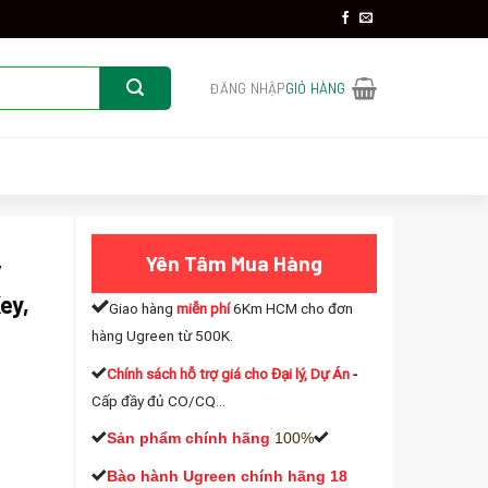
ĐĂNG NHẬP
GIỎ HÀNG
Yên Tâm Mua Hàng
/
ey,
Giao hàng
miễn phí
6Km HCM cho đơn
hàng Ugreen từ 500K.
Chính sách hỗ trợ giá cho Đại lý, Dự Án
-
Cấp đầy đủ CO/CQ...
Sản phẩm chính hãng
100%
Bào hành Ugreen chính hãng 18
0504 hỗ trợ M&B-Key, 2230/2242/2260/2280, tốc độ 32Gbps. số lượ