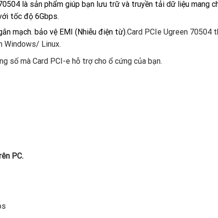
504 là sản phẩm giúp bạn lưu trữ và truyền tải dữ liệu mang 
ới tốc độ 6Gbps.
gắn mạch. bảo vệ EMI (Nhiễu điện từ).
Card PCIe Ugreen 70504 th
nh Windows/ Linux.
g số mà Card PCI-e hỗ trợ cho ổ cứng của bạn.
trên PC.
bps