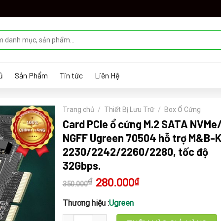
ủ
Sản Phẩm
Tin tức
Liên Hệ
Trang chủ
/
Thiết Bị Lưu Trữ
/
Box Ổ Cứng
Card PCIe ổ cứng M.2 SATA NVMe
NGFF Ugreen 70504 hỗ trợ M&B-K
2230/2242/2260/2280, tốc độ
32Gbps.
₫
Giá
280.000
₫
Giá
350.000
gốc
hiện
là:
tại
350.000₫.
là:
Thương hiệu :
Ugreen
280.000₫.
Card PCIe ổ cứng M.2 SATA NVMe/ NGFF Ugreen 7