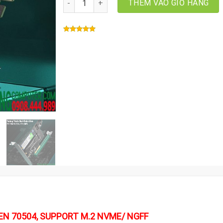
THÊM VÀO GIỎ HÀNG
EEN 70504, SUPPORT M.2 NVME/ NGFF