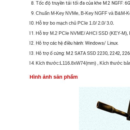
Tốc độ truyền tải tối đa của khe M.2 NGFF: 6
Chuẩn M-Key NVMe, B-Key NGFF và B&M-
Hỗ trợ bo mạch chủ PCIe 1.0/ 2.0/ 3.0.
Hỗ trợ M.2 PCIe NVME/ AHCI SSD (KEY-M), 
Hỗ trợ các hệ điều hành:
Windows/ Linux.
Hỗ trợ ổ cứng: M.2 SATA SSD 2230, 2242, 226
Kích thước:L116.8xW74(mm) , Kích thước bả
​Hình ảnh sản phẩm