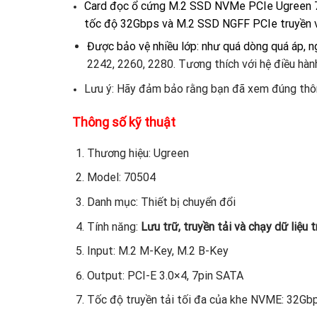
Card đọc ổ cứng M.2 SSD NVMe PCIe Ugreen 70
tốc độ 32Gbps và M.2 SSD NGFF PCIe truyền v
Được bảo vệ nhiều lớp: như quá dòng quá áp, n
2242, 2260, 2280. Tương thích với hệ điều hà
Lưu ý: Hãy đảm bảo rằng bạn đã xem đúng thôn
Thông số kỹ thuật
Thương hiệu: Ugreen
Model: 70504
Danh mục: Thiết bị chuyển đổi
Tính năng:
Lưu trữ, truyền tải và chạy dữ liệu 
Input: M.2 M-Key, M.2 B-Key
Output: PCI-E 3.0×4, 7pin SATA
Tốc độ truyền tải tối đa của khe NVME: 32G