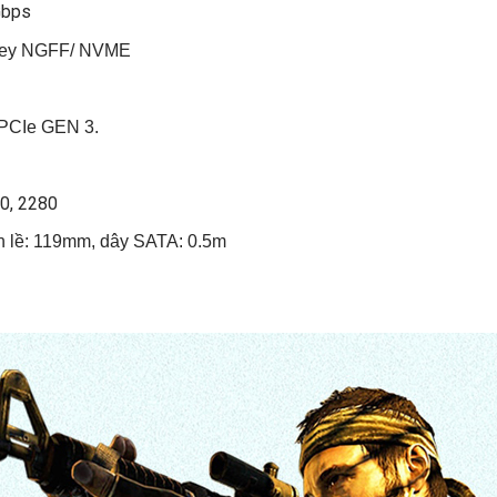
Gbps
Key NGFF/ NVME
PCIe GEN 3.
0, 2280
n lề: 119mm, dây SATA: 0.5m