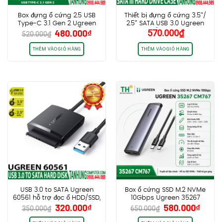
Box đựng ổ cứng 2.5 USB
Thiết bị đựng ổ cứng 3.5″/
Type-C 3.1 Gen 2 Ugreen
2.5″ SATA USB 3.0 Ugreen
Giá
Giá
480.000
₫
570.000
₫
70499, Vỏ Nhôm, hỗ trợ
50423 Hỗ Trợ HDD 16TB
520.000
₫
gốc
hiện
SSD/HDD lên đến 6TB
Chính Hãng Cao Cấp
là:
tại
THÊM VÀO GIỎ HÀNG
THÊM VÀO GIỎ HÀNG
520.000₫.
là:
480.000₫.
USB 3.0 to SATA Ugreen
Box ổ cứng SSD M.2 NVMe
60561 hỗ trợ đọc ổ HDD/SSD,
10Gbps Ugreen 35267
Giá
Giá
Giá
Giá
320.000
₫
580.000
₫
2.5”/3.5” – Kèm nguồn Sony
CM767 hỗ trợ tối đa 8TB
350.000
₫
650.000
₫
gốc
hiện
gốc
hiện
12V