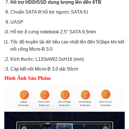
Hỗ trợ HDD/SSD dung lượng lên đến 6TB
Chuẩn SATA III hỗ trợ ngược SATA II,I
UASP
Hỗ trợ ổ cưng notebook 2.5″ SATA 9.5mm
Tốc độ truyền tải dữ liệu cao nhất lên đến 5Gbps khi kết
nối cổng Micro-B 3.0
Kích thước: L133xW82.5xH16 (mm)
Cáp kết nối Micro-B 3.0
dài 50cm
Hình Ảnh Sản Phẩm