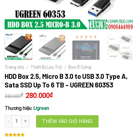
Trang chủ
/
Thiết Bị Lưu Trữ
/
Box Ổ Cứng
HDD Box 2.5, Micro B 3.0 to USB 3.0 Type A,
Sata SSD Up To 6 TB – UGREEN 60353
₫
Giá
280.000
₫
Giá
350.000
gốc
hiện
là:
tại
350.000₫.
là:
Thương hiệu :
Ugreen
280.000₫.
HDD Box 2.5, Micro B 3.0 to USB 3.0 Type A, Sata SSD Up To 6 TB
THÊM VÀO GIỎ HÀNG