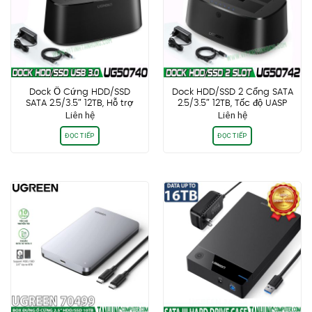
Dock Ổ Cứng HDD/SSD
Dock HDD/SSD 2 Cổng SATA
SATA 2.5/3.5″ 12TB, Hỗ trợ
2.5/3.5″ 12TB, Tốc độ UASP
Liên hệ
Liên hệ
UASP 6Gbps Ugreen 50740
6Gbps Ugreen
50742/50854
ĐỌC TIẾP
ĐỌC TIẾP