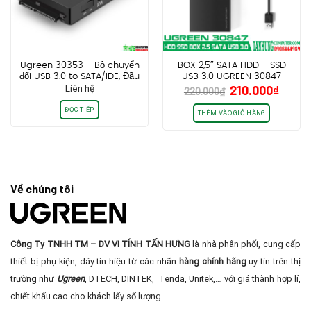
Ugreen 30353 – Bộ chuyển
BOX 2,5″ SATA HDD – SSD
đổi USB 3.0 to SATA/IDE, Đầu
USB 3.0 UGREEN 30847
Giá
Giá
Liên hệ
210.000
₫
đọc ổ cứng cao cấp chính
220.000
₫
gốc
hiện
hãng
ĐỌC TIẾP
là:
tại
THÊM VÀO GIỎ HÀNG
220.000₫.
là:
210.0
Về chúng tôi
Công Ty TNHH TM – DV VI TÍNH TẤN HƯNG
là nhà phân phối, cung cấp
thiết bị phụ kiện, dây tín hiệu từ các nhãn
hàng chính hãng
uy tín trên thị
trường như
Ugreen
, DTECH, DINTEK, Tenda, Unitek,… với giá thành hợp lí,
chiết khấu cao cho khách lấy số lượng.