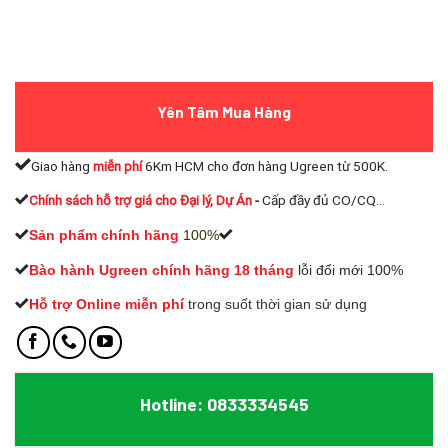
Yên Tâm Mua Hàng
Giao hàng
miễn phí
6Km HCM cho đơn hàng Ugreen từ 500K.
Chính sách hỗ trợ giá cho Đại lý, Dự Án
-
Cấp đầy đủ CO/CQ...
Sản phẩm chính hãng
100%
Bào hành Ugreen chính hãng 18 tháng
lỗi đổi mới 100%
Hỗ trợ Online miễn phí
t
rong suốt thời gian sử dụng
Hotline: 0833334545