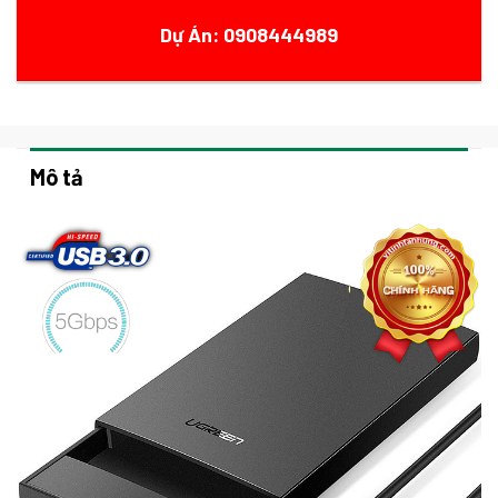
Dự Án: 0908444989
Mô tả