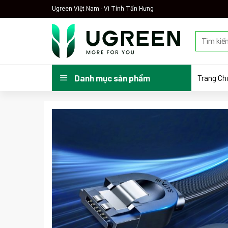
Skip
Ugreen Việt Nam - Vi Tính Tấn Hưng
to
content
Tìm
kiếm:
Trang Ch
Danh mục sản phẩm