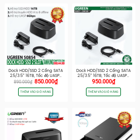
Dock HDD/SSD 2 Cổng SATA
Dock HDD/SSD 2 Cổng SATA
2.5/3.5″ 16TB, Tốc độ UASP…
2.5/3.5″ 16TB, Tốc độ UASP…
Giá
Giá
850.000
₫
950.000
₫
890.000
₫
gốc
hiện
là:
tại
THÊM VÀO GIỎ HÀNG
THÊM VÀO GIỎ HÀNG
890.000₫.
là:
850.000₫.