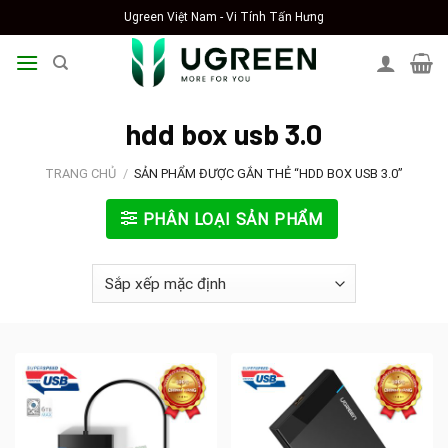
Skip
Ugreen Việt Nam - Vi Tính Tấn Hưng
to
content
hdd box usb 3.0
TRANG CHỦ
/
SẢN PHẨM ĐƯỢC GẮN THẺ “HDD BOX USB 3.0”
PHÂN LOẠI SẢN PHẨM