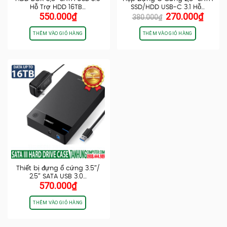
Hỗ Trợ HDD 16TB…
SSD/HDD USB-C 3.1 Hỗ…
Giá
Giá
550.000
₫
270.000
₫
380.000
₫
gốc
hiện
là:
tại
THÊM VÀO GIỎ HÀNG
THÊM VÀO GIỎ HÀNG
380.000₫.
là:
270.0
Thiết bị đựng ổ cứng 3.5″/
2.5″ SATA USB 3.0…
570.000
₫
THÊM VÀO GIỎ HÀNG