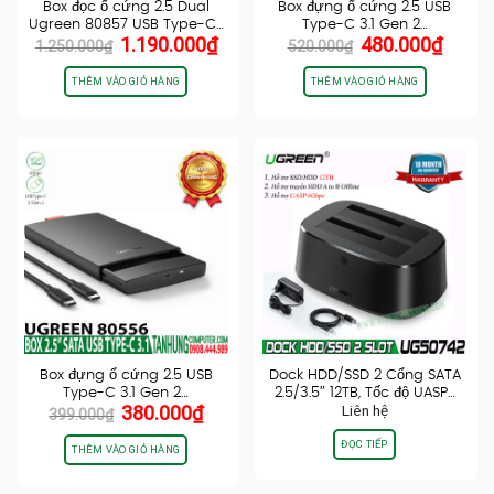
Box đọc ổ cứng 2.5 Dual
Box đựng ổ cứng 2.5 USB
Ugreen 80857 USB Type-C…
Type-C 3.1 Gen 2…
Giá
Giá
Giá
Giá
1.190.000
₫
480.000
₫
1.250.000
₫
520.000
₫
gốc
hiện
gốc
hiện
là:
tại
là:
tại
THÊM VÀO GIỎ HÀNG
THÊM VÀO GIỎ HÀNG
1.250.000₫.
là:
520.000₫.
là:
1.190.000₫.
480.0
Box đựng ổ cứng 2.5 USB
Dock HDD/SSD 2 Cổng SATA
Type-C 3.1 Gen 2…
2.5/3.5″ 12TB, Tốc độ UASP…
Giá
Giá
380.000
₫
Liên hệ
399.000
₫
gốc
hiện
ĐỌC TIẾP
là:
tại
THÊM VÀO GIỎ HÀNG
399.000₫.
là:
380.000₫.