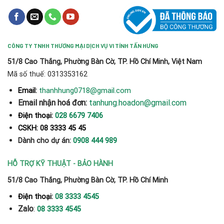
CÔNG TY TNHH THƯƠNG MẠI DỊCH VỤ VI TÍNH TẤN HƯNG
51/8 Cao Thắng, Phường Bàn Cờ, TP. Hồ Chí Minh, Việt Nam
Mã số thuế: 0313353162
thanhhung0718@gmail.com
Email:
Email nhận hoá đơn:
tanhung.hoadon@gmail.com
Điện thoại:
028 6679 7406
CSKH: 08 3333 45 45
Dành cho dự án:
0908 444 989
HỖ TRỢ KỸ THUẬT - BẢO HÀNH
51/8 Cao Thắng, Phường Bàn Cờ, TP. Hồ Chí Minh
Điện thoại:
08 3333 4545
Zalo
:
08 3333 4545