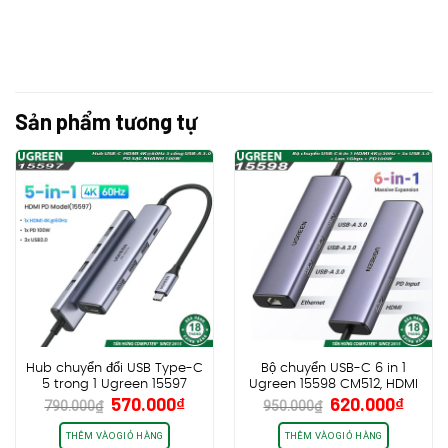
Sản phẩm tương tự
Hub chuyển đổi USB Type-C
Bộ chuyển USB-C 6 in 1
5 trong 1 Ugreen 15597
Ugreen 15598 CM512, HDMI
Giá
Giá
Giá
Giá
570.000
₫
620.000
₫
CM511 HDMI 4K@60Hz, USB-
4K@30Hz + 3x USB 3.0 +
790.000
₫
950.000
₫
gốc
hiện
gốc
hiện
A x3, Sạc PD 100W
Lan 1Gbps + PD100W
là:
tại
là:
tại
THÊM VÀO GIỎ HÀNG
THÊM VÀO GIỎ HÀNG