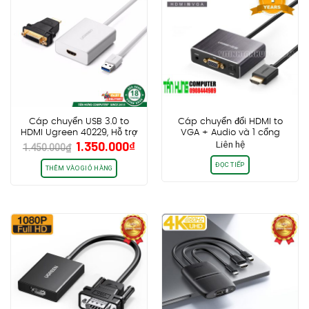
Cáp chuyển USB 3.0 to
Cáp chuyển đổi HDMI to
HDMI Ugreen 40229, Hỗ trợ
VGA + Audio và 1 cổng
Giá
Giá
1.350.000
₫
Liên hệ
2k, kèm đầu chuyển HDMI to
quang SPDIF chính hãng
1.450.000
₫
gốc
hiện
DVI
Ugreen UG40282 cao cấp
ĐỌC TIẾP
là:
tại
THÊM VÀO GIỎ HÀNG
1.450.000₫.
là:
1.350.000₫.