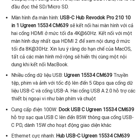
đầu đọc thẻ SD/Micro SD.
Màn hình đa màn hình:
USB-C Hub Revodok Pro 210 10
in 1 Ugreen 15534 CM639
sẽ kết nối hai màn hình với cả
hai cổng HDMI ở mức tối đa 4K@60Hz. Kết nối với một
màn hình duy nhất qua HDMI 2 để xem nội dung ở mức
tối đa 8K@30Hz. Xin lưu ý rằng do hạn chế của MacOS,
tất cả các màn hình mở rộng sẽ hiển thị cùng một nội
dung khi kết nối MacBook.
Nhiều cổng dữ liệu USB:
Ugreen 15534 CM639
Truyền
tệp, phim và ảnh với tốc độ lên đến 5 Gbps qua cổng dữ
liệu USB-C và cổng USB-A. Hai cổng USB A 2.0 hỗ trợ các
thiết bị ngoại vi như bàn phím và chuột
Cung cấp điện 100W:
Dock USB C Ugreen 15534 CM639
hỗ trợ sạc qua USB C lên đến 85W thông qua cổng USB-
C PD, dành 15W cho hoạt động giao diện khác
Ethernet cực nhanh:
Hub USB-C Ugreen 15534 CM639