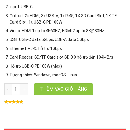
Input: USB-C
Output: 2x HDMI, 3x USB-A, 1x Rj45, 1X SD Card Slot, 1X TF
Card Slot, 1x USB-C PD100W
Video: HDMI 1 up to 4K60HZ, HDMI 2 up to 8K@30Hz
USB: USB-C data 5Gbps, USB-A data 5Gbps
Ethernet: RJ45 hỗ trợ 1Gbps
Card Reader: SD/TF Card slot SD 3.0 hỗ trợ đến 104MB/s
Hỗ trợ USB-C PD100W (Max)
Tương thích: Windows, macOS, Linux
USB-C Hub Revodok Pro 210 10 in 1 Ugreen 15534 CM639, hỗ trợ 
THÊM VÀO GIỎ HÀNG