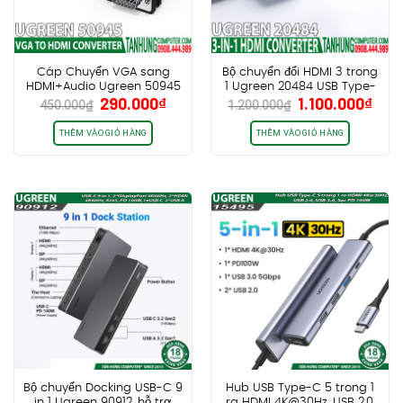
Cáp Chuyển VGA sang
Bộ chuyển đổi HDMI 3 trong
HDMI+Audio Ugreen 50945
1 Ugreen 20484 USB Type-
Giá
Giá
Giá
Giá
290.000
₫
1.100.000
₫
CM513 (dài 25cm, có cổng
C, Mini DP, HDMI to HDMI
450.000
₫
1.200.000
₫
gốc
hiện
gốc
hiện
trợ nguồn USB-C)
4K@60Hz
là:
tại
là:
tại
THÊM VÀO GIỎ HÀNG
THÊM VÀO GIỎ HÀNG
450.000₫.
là:
1.200.000₫.
là:
290.000₫.
1.10
Bộ chuyển Docking USB-C 9
Hub USB Type-C 5 trong 1
in 1 Ugreen 90912, hỗ trợ
ra HDMI 4K@30Hz, USB 2.0,