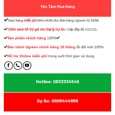
Yên Tâm Mua Hàng
Giao hàng
miễn phí
6Km HCM cho đơn hàng Ugreen từ 500K.
Chính sách hỗ trợ giá cho Đại lý, Dự Án
-
Cấp đầy đủ CO/CQ...
Sản phẩm chính hãng
100%
Bào hành Ugreen chính hãng 18 tháng
lỗi đổi mới 100%
Hỗ trợ Online miễn phí
t
rong suốt thời gian sử dụng
Hotline: 0833334545
Dự Án: 0908444989