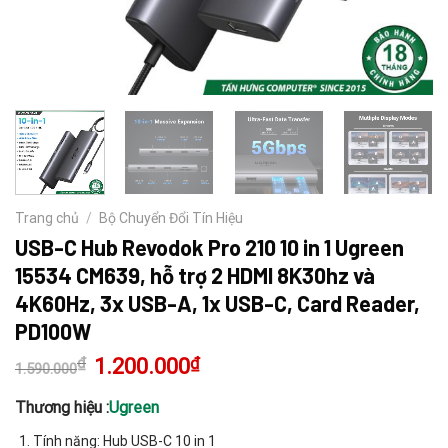
Trang chủ
/
Bộ Chuyển Đổi Tín Hiệu
USB-C Hub Revodok Pro 210 10 in 1 Ugreen
15534 CM639, hỗ trợ 2 HDMI 8K30hz và
4K60Hz, 3x USB-A, 1x USB-C, Card Reader,
PD100W
₫
Giá
1.200.000
₫
Giá
1.590.000
gốc
hiện
là:
tại
1.590.000₫.
là:
Thương hiệu :
Ugreen
1.200.000₫.
Tính năng: Hub USB-C 10 in 1