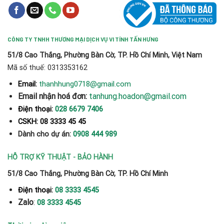
CÔNG TY TNHH THƯƠNG MẠI DỊCH VỤ VI TÍNH TẤN HƯNG
51/8 Cao Thắng, Phường Bàn Cờ, TP. Hồ Chí Minh, Việt Nam
Mã số thuế: 0313353162
thanhhung0718@gmail.com
Email:
Email nhận hoá đơn:
tanhung.hoadon@gmail.com
Điện thoại:
028 6679 7406
CSKH: 08 3333 45 45
Dành cho dự án:
0908 444 989
HỖ TRỢ KỸ THUẬT - BẢO HÀNH
51/8 Cao Thắng, Phường Bàn Cờ, TP. Hồ Chí Minh
Điện thoại:
08 3333 4545
Zalo
:
08 3333 4545