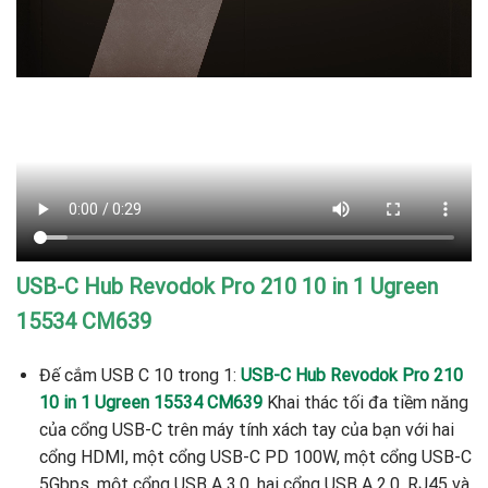
USB-C Hub Revodok Pro 210 10 in 1 Ugreen
15534 CM639
Đế cắm USB C 10 trong 1:
USB-C Hub Revodok Pro 210
10 in 1 Ugreen 15534 CM639
Khai thác tối đa tiềm năng
của cổng USB-C trên máy tính xách tay của bạn với hai
cổng HDMI, một cổng USB-C PD 100W, một cổng USB-C
5Gbps, một cổng USB A 3.0, hai cổng USB A 2.0, RJ45 và