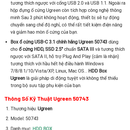
tương thích ngược với cổng USB 2.0 và USB 1.1. Ngoài ra
hộp đựng ổ cứng Ugreen còn tích hợp công nghệ thông
minh Sau 3 phút không hoạt động, thiết bị sẽ tự động
chuyển sang chế độ nghỉ, có thể rất tiết kiệm điện năng
và giảm hao mòn ổ cứng của bạn.
Box ổ cứng USB-C 3.1 chính hãng Ugreen 50743
dùng
cho
ổ cứng HDD, SSD 2.5″
chuẩn
SATA III
và tương thích
ngược với SATA II, hỗ trợ Plug And Play (cắm là nhận)
tương thích với hầu hết hệ điều hành Windows
7/8/8.1/10/Vista/XP, Linux, Mac OS…
HDD Box
Ugreen
là giải pháp di động tuyệt vời không thể thiếu
trong bộ sưu tập phụ kiện của bạn.
Thông Số Kỹ Thuật Ugreen 50743
Thương hiệu:
Ugreen
Model: 50743
Danh mục:
HDD BOX