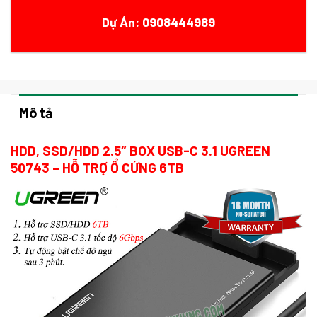
Dự Án: 0908444989
Mô tả
HDD, SSD/HDD 2.5″ BOX USB-C 3.1 UGREEN
50743 – HỖ TRỢ Ổ CỨNG 6TB