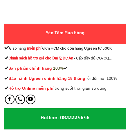
Yên Tâm Mua Hàng
Giao hàng
miễn phí
6Km HCM cho đơn hàng Ugreen từ 500K.
Chính sách hỗ trợ giá cho Đại lý, Dự Án
-
Cấp đầy đủ CO/CQ...
Sản phẩm chính hãng
100%
Bào hành Ugreen chính hãng 18 tháng
lỗi đổi mới 100%
Hỗ trợ Online miễn phí
t
rong suốt thời gian sử dụng
Hotline: 0833334545