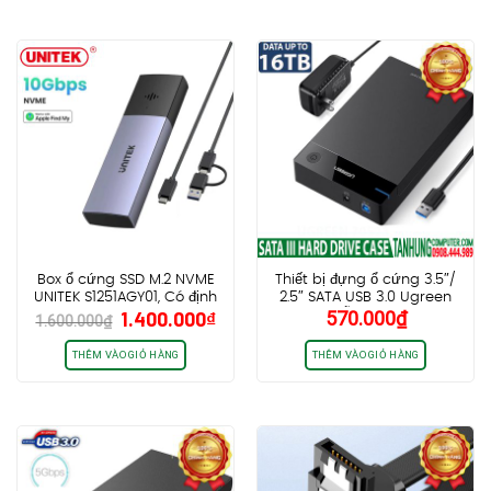
530.000₫.
260.0
Box ổ cứng SSD M.2 NVME
Thiết bị đựng ổ cứng 3.5″/
UNITEK S1251AGY01, Có định
2.5″ SATA USB 3.0 Ugreen
Giá
Giá
1.400.000
₫
570.000
₫
vị toàn cầu Apple Fine My
50423 Hỗ Trợ HDD 16TB
1.600.000
₫
gốc
hiện
Chính Hãng Cao Cấp
là:
tại
THÊM VÀO GIỎ HÀNG
THÊM VÀO GIỎ HÀNG
1.600.000₫.
là:
1.400.000₫.