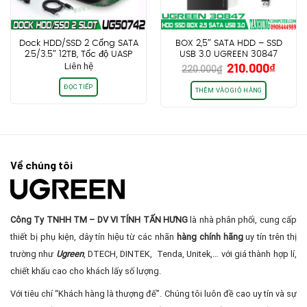
Dock HDD/SSD 2 Cổng SATA
BOX 2,5″ SATA HDD – SSD
2.5/3.5″ 12TB, Tốc độ UASP
USB 3.0 UGREEN 30847
Giá
Giá
Liên hệ
210.000
₫
6Gbps Ugreen
220.000
₫
gốc
hiện
50742/50854
ĐỌC TIẾP
là:
tại
THÊM VÀO GIỎ HÀNG
220.000₫.
là:
210.0
Về chúng tôi
Công Ty TNHH TM – DV VI TÍNH TẤN HƯNG
là nhà phân phối, cung cấp
thiết bị phụ kiện, dây tín hiệu từ các nhãn
hàng chính hãng
uy tín trên thị
trường như
Ugreen
, DTECH, DINTEK, Tenda, Unitek,… với giá thành hợp lí,
chiết khấu cao cho khách lấy số lượng.
Với tiêu chí “Khách hàng là thượng đế”. Chúng tôi luôn đề cao uy tín và sự