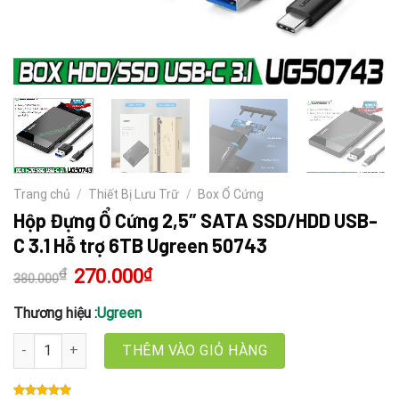
Trang chủ
/
Thiết Bị Lưu Trữ
/
Box Ổ Cứng
Hộp Đựng Ổ Cứng 2,5″ SATA SSD/HDD USB-
C 3.1 Hỗ trợ 6TB Ugreen 50743
₫
Giá
270.000
₫
Giá
380.000
gốc
hiện
là:
tại
380.000₫.
là:
Thương hiệu :
Ugreen
270.000₫.
Hộp Đựng Ổ Cứng 2,5" SATA SSD/HDD USB-C 3.1 Hỗ trợ 6TB Ugree
THÊM VÀO GIỎ HÀNG