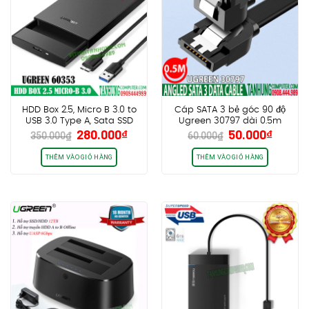
HDD Box 2.5, Micro B 3.0 to
Cáp SATA 3 bẻ góc 90 độ
USB 3.0 Type A, Sata SSD
Ugreen 30797 dài 0.5m
Giá
Giá
Giá
Giá
280.000
₫
50.000
₫
Up To 6 TB – UGREEN
chính hãng cao cấp
350.000
₫
60.000
₫
gốc
hiện
gốc
hiện
60353
là:
tại
là:
tại
THÊM VÀO GIỎ HÀNG
THÊM VÀO GIỎ HÀNG
350.000₫.
là:
60.000₫.
là:
280.000₫.
50.000