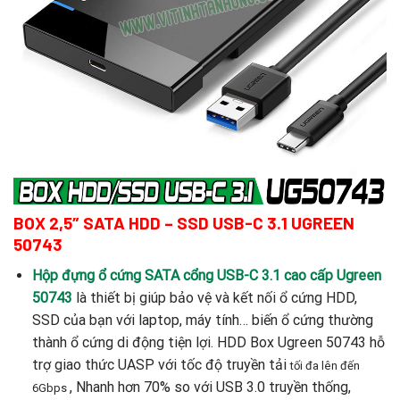
BOX 2,5″ SATA HDD – SSD USB-C 3.1 UGREEN
50743
Hộp đựng ổ cứng SATA cổng USB-C 3.1 cao cấp Ugreen
50743
là thiết bị giúp bảo vệ và kết nối ổ cứng HDD,
SSD của bạn với laptop, máy tính… biến ổ cứng thường
thành ổ cứng di động tiện lợi. HDD Box Ugreen 50743 hỗ
trợ giao thức UASP với tốc độ truyền tải
tối đa lên đến
, Nhanh hơn 70% so với USB 3.0 truyền thống,
6Gbps