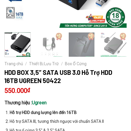
Trang chủ
/
Thiết Bị Lưu Trữ
/
Box Ổ Cứng
HDD BOX 3,5″ SATA USB 3.0 Hỗ Trợ HDD
16TB UGREEN 50422
550.000
₫
Thương hiệu :
Ugreen
Hỗ trợ HDD dung lượng lên đến 16TB
Hỗ trợ SATA III, tương thích ngược với chuẩn SATA II
Hỗ trợ ổ cứng 3.5″ & 2.5″ SATA