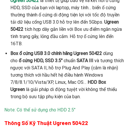
Ugreen 50422
là thiết bị giúp bảo vệ và kết nối ổ cứng
HDD, SSD của bạn với laptop, máy tính… biến ổ cứng
thường thành ổ cứng di động tiện lợi với tốc độ truyền
tải dữ liệu cổng USB 3.0 hỗ trợ lên đến 5Gbps.
Ugreen
50422
tích hợp dây gắn liền với Box ưu điểm ngăn ngừa
tình trạng gãy, lỏng đầu cắm. Hỗ trợ ổ cứng lên đến
16TB.
Box ổ cứng USB 3.0 chính hãng Ugreen 50422
dùng
cho
ổ cứng HDD, SSD 3.5″
chuẩn
SATA III
và tương thích
ngược với SATA II, hỗ trợ Plug And Play (cắm là nhận)
tương thích với hầu hết hệ điều hành Windows
7/8/8.1/10/Vista/XP, Linux, Mac OS…
HDD Box
Ugreen
là giải pháp di động tuyệt vời không thể thiếu
trong bộ sưu tập phụ kiện của bạn.
Note: Có thể sử dụng cho HDD 2.5″
Thông Số Kỹ Thuật Ugreen 50422