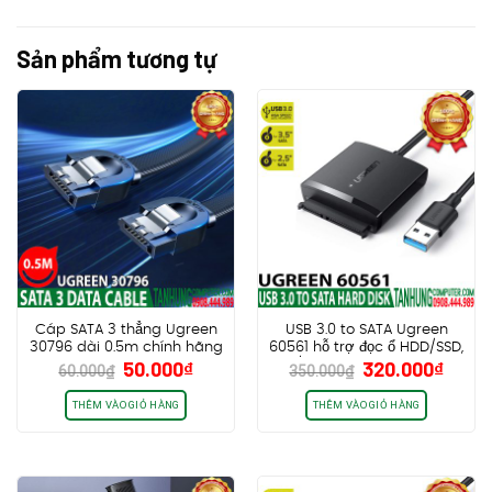
Sản phẩm tương tự
Cáp SATA 3 thẳng Ugreen
USB 3.0 to SATA Ugreen
30796 dài 0.5m chính hãng
60561 hỗ trợ đọc ổ HDD/SSD,
Giá
Giá
Giá
Giá
50.000
₫
320.000
₫
cao cấp
2.5”/3.5” – Kèm nguồn Sony
60.000
₫
350.000
₫
gốc
hiện
gốc
hiện
12V
là:
tại
là:
tại
THÊM VÀO GIỎ HÀNG
THÊM VÀO GIỎ HÀNG
60.000₫.
là:
350.000₫.
là:
50.000₫.
320.0