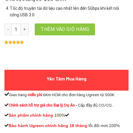
Tốc độ truyền tải dữ liệu cao nhất lên đến 5Gbps khi kết nối
cổng USB 3.0
HDD BOX 3,5" SATA USB 3.0 Hỗ Trợ HDD 16TB UGREEN 50422 số l
THÊM VÀO GIỎ HÀNG
Yên Tâm Mua Hàng
Giao hàng
miễn phí
6Km HCM cho đơn hàng Ugreen từ 500K.
Chính sách hỗ trợ giá cho Đại lý, Dự Án
-
Cấp đầy đủ CO/CQ...
Sản phẩm chính hãng
100%
Bào hành Ugreen chính hãng 18 tháng
lỗi đổi mới 100%