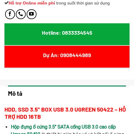
Hỗ trợ Online miễn phí
t
rong suốt thời gian sử dụng
Hotline: 0833334545
Dự Án: 0908444989
Mô tả
HDD, SSD 3.5″ BOX USB 3.0 UGREEN 50422 – HỖ
TRỢ HDD 16TB
Hộp đựng ổ cứng 3.5″ SATA cổng USB 3.0 cao cấp