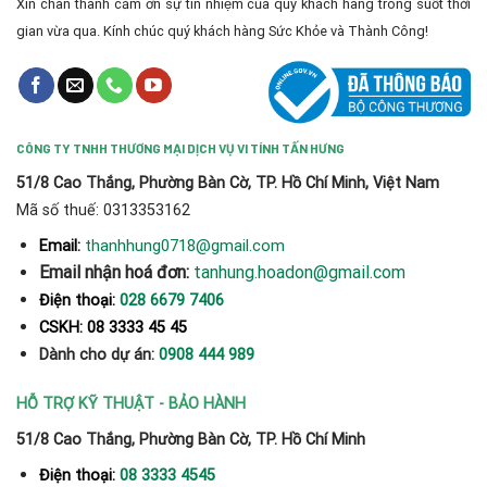
Xin chân thành cảm ơn sự tín nhiệm của quý khách hàng trong suốt thời
gian vừa qua. Kính chúc quý khách hàng Sức Khỏe và Thành Công!
CÔNG TY TNHH THƯƠNG MẠI DỊCH VỤ VI TÍNH TẤN HƯNG
51/8 Cao Thắng, Phường Bàn Cờ, TP. Hồ Chí Minh, Việt Nam
Mã số thuế: 0313353162
thanhhung0718@gmail.com
Email:
Email nhận hoá đơn:
tanhung.hoadon@gmail.com
Điện thoại:
028 6679 7406
CSKH: 08 3333 45 45
Dành cho dự án:
0908 444 989
HỖ TRỢ KỸ THUẬT - BẢO HÀNH
51/8 Cao Thắng, Phường Bàn Cờ, TP. Hồ Chí Minh
Điện thoại:
08 3333 4545