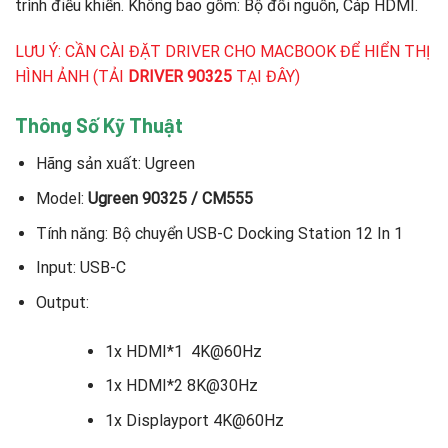
trình điều khiển. Không bao gồm: Bộ đổi nguồn, Cáp HDMI.
LƯU Ý: CẦN CÀI ĐẶT DRIVER CHO MACBOOK ĐỂ HIỂN THỊ
HÌNH ẢNH (
TẢI
DRIVER 90325
TẠI ĐÂY
)
Thông Số Kỹ Thuật
Hãng sản xuất: Ugreen
Model:
Ugreen 90325 / CM555
Tính năng: Bộ chuyển USB-C Docking Station 12 In 1
Input: USB-C
Output:
1x HDMI*1 4K@60Hz
1x HDMI*2 8K@30Hz
1x Displayport 4K@60Hz