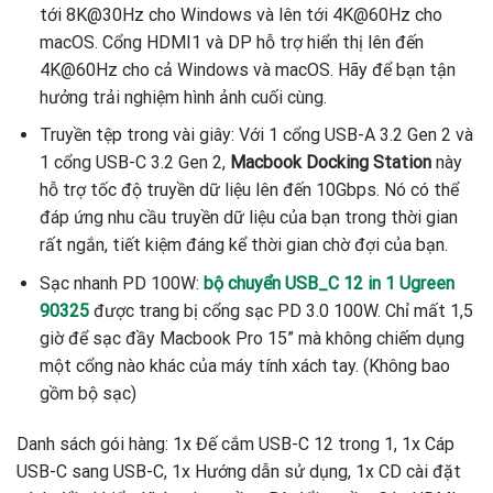
tới 8K@30Hz cho Windows và lên tới 4K@60Hz cho
macOS. Cổng HDMI1 và DP hỗ trợ hiển thị lên đến
4K@60Hz cho cả Windows và macOS. Hãy để bạn tận
hưởng trải nghiệm hình ảnh cuối cùng.
Truyền tệp trong vài giây: Với 1 cổng USB-A 3.2 Gen 2 và
1 cổng USB-C 3.2 Gen 2,
Macbook Docking Station
này
hỗ trợ tốc độ truyền dữ liệu lên đến 10Gbps. Nó có thể
đáp ứng nhu cầu truyền dữ liệu của bạn trong thời gian
rất ngắn, tiết kiệm đáng kể thời gian chờ đợi của bạn.
Sạc nhanh PD 100W:
bộ chuyển USB_C 12 in 1 Ugreen
90325
được trang bị cổng sạc PD 3.0 100W. Chỉ mất 1,5
giờ để sạc đầy Macbook Pro 15” mà không chiếm dụng
một cổng nào khác của máy tính xách tay. (Không bao
gồm bộ sạc)
Danh sách gói hàng: 1x Đế cắm USB-C 12 trong 1, 1x Cáp
USB-C sang USB-C, 1x Hướng dẫn sử dụng, 1x CD cài đặt