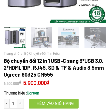
Trang chủ
/
Bộ Chuyển Đổi Tín Hiệu
Bộ chuyển đổi 12 in 1 USB-C sang 3*USB 3.0,
2*HDMI, 1DP, RJ45, SD & TF & Audio 3.5mm
Ugreen 90325 CM555
₫
Giá
5.900.000
₫
Giá
6.200.000
gốc
hiện
là:
tại
6.200.000₫.
là:
Thương hiệu :
Ugreen
5.900.000₫.
Bộ chuyển đổi 12 in 1 USB-C sang 3*USB 3.0, 2*HDMI, 1DP, RJ45,
THÊM VÀO GIỎ HÀNG