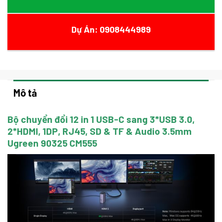
Dự Án: 0908444989
Mô tả
Bộ chuyển đổi 12 in 1 USB-C sang 3*USB 3.0,
2*HDMI, 1DP, RJ45, SD & TF & Audio 3.5mm
Ugreen 90325 CM555