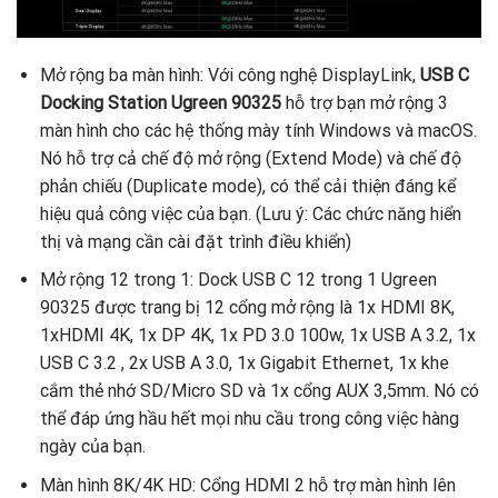
Mở rộng ba màn hình: Với công nghệ DisplayLink,
USB C
Docking Station Ugreen 90325
hỗ trợ bạn mở rộng 3
màn hình cho các hệ thống mày tính Windows và macOS.
Nó hỗ trợ cả chế độ mở rộng (Extend Mode) và chế độ
phản chiếu (Duplicate mode), có thể cải thiện đáng kể
hiệu quả công việc của bạn. (Lưu ý: Các chức năng hiển
thị và mạng cần cài đặt trình điều khiển)
Mở rộng 12 trong 1: Dock USB C 12 trong 1 Ugreen
90325 được trang bị 12 cổng mở rộng là 1x HDMI 8K,
1xHDMI 4K, 1x DP 4K, 1x PD 3.0 100w, 1x USB A 3.2, 1x
USB C 3.2 , 2x USB A 3.0, 1x Gigabit Ethernet, 1x khe
cắm thẻ nhớ SD/Micro SD và 1x cổng AUX 3,5mm. Nó có
thể đáp ứng hầu hết mọi nhu cầu trong công việc hàng
ngày của bạn.
Màn hình 8K/4K HD: Cổng HDMI 2 hỗ trợ màn hình lên