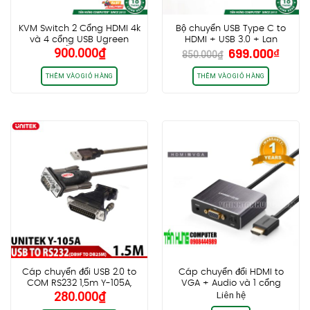
KVM Switch 2 Cổng HDMI 4k
Bộ chuyển USB Type C to
và 4 cổng USB Ugreen
HDMI + USB 3.0 + Lan
Giá
Giá
900.000
₫
699.000
₫
50744 Hỗ trợ 4K@30Hz
Gigabit Ugreen 20934
850.000
₫
gốc
hiện
CM475
là:
tại
THÊM VÀO GIỎ HÀNG
THÊM VÀO GIỎ HÀNG
850.000₫.
là:
699.0
Cáp chuyển đổi USB 2.0 to
Cáp chuyển đổi HDMI to
COM RS232 1,5m Y-105A,
VGA + Audio và 1 cổng
280.000
₫
Liên hệ
kèm đầu chuyển DB9F sang
quang SPDIF chính hãng
DB25M
Ugreen UG40282 cao cấp