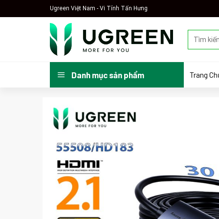
Skip
Ugreen Việt Nam - Vi Tính Tấn Hưng
to
content
Tìm
kiếm:
Trang Ch
Danh mục sản phẩm