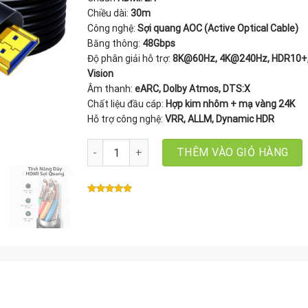
Chiều dài:
30m
Công nghệ:
Sợi quang AOC (Active Optical Cable)
Băng thông:
48Gbps
Độ phân giải hỗ trợ:
8K@60Hz, 4K@240Hz, HDR10+,
Vision
Âm thanh:
eARC, Dolby Atmos, DTS:X
Chất liệu đầu cáp:
Hợp kim nhôm + mạ vàng 24K
Hỗ trợ công nghệ:
VRR, ALLM, Dynamic HDR
Cáp HDMI 2.1 Sợi Quang AOC 30m Ugreen 55508 
THÊM VÀO GIỎ HÀNG