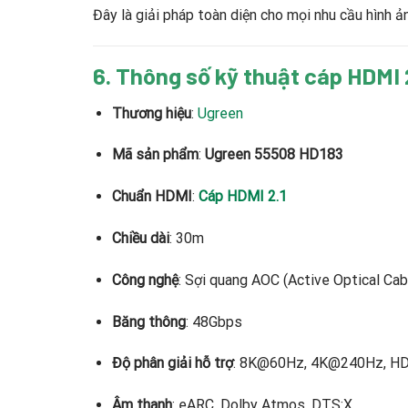
Đây là giải pháp toàn diện cho mọi nhu cầu hình ả
6. Thông số kỹ thuật cáp HDMI
Thương hiệu
:
Ugreen
Mã sản phẩm
:
Ugreen 55508 HD183
Chuẩn HDMI
:
Cáp HDMI 2.1
Chiều dài
: 30m
Công nghệ
: Sợi quang AOC (Active Optical Cab
Băng thông
: 48Gbps
Độ phân giải hỗ trợ
: 8K@60Hz, 4K@240Hz, HDR
Âm thanh
: eARC, Dolby Atmos, DTS:X