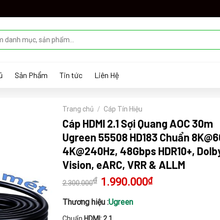
ủ
Sản Phẩm
Tin tức
Liên Hệ
Trang chủ
/
Cáp Tín Hiệu
Cáp HDMI 2.1 Sợi Quang AOC 30m
Ugreen 55508 HD183 Chuẩn 8K@6
4K@240Hz, 48Gbps HDR10+, Dolb
Vision, eARC, VRR & ALLM
₫
Giá
1.990.000
₫
Giá
2.300.000
gốc
hiện
là:
tại
2.300.000₫.
là:
Thương hiệu :
Ugreen
1.990.000₫.
Chuẩn
HDMI: 2.1