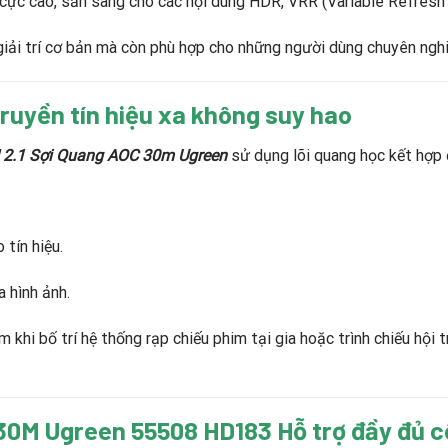
độ cực cao, sẵn sàng cho các nội dung HDR, VRR (Variable Refres
giải trí cơ bản mà còn phù hợp cho những người dùng chuyên nghi
ruyền tín hiệu xa không s
uy hao
2.1 Sợi Quang AOC 30m Ugreen
sử dụng lõi quang học kết hợp đ
 tín hiệu.
 hình ảnh.
khi bố trí hệ thống rạp chiếu phim tại gia hoặc trình chiếu hội
 30M Ugreen 55508 HD183
Hỗ trợ đầy đủ 