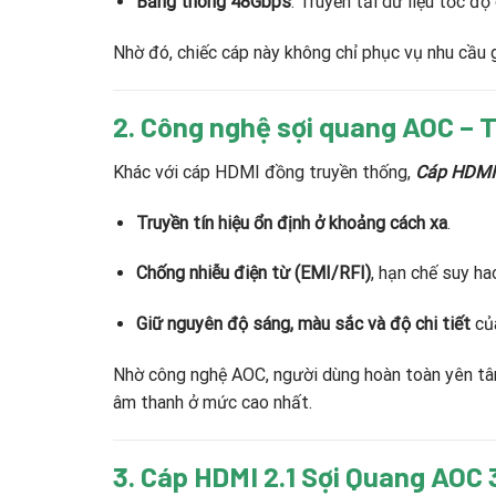
Băng thông 48Gbps
: Truyền tải dữ liệu tốc 
Nhờ đó, chiếc cáp này không chỉ phục vụ nhu cầu 
2. Công nghệ sợi quang AOC – T
Khác với cáp HDMI đồng truyền thống,
Cáp HDMI 
Truyền tín hiệu ổn định ở khoảng cách xa
.
Chống nhiễu điện từ (EMI/RFI)
, hạn chế suy hao
Giữ nguyên độ sáng, màu sắc và độ chi tiết
của
Nhờ công nghệ AOC, người dùng hoàn toàn yên tâm 
âm thanh ở mức cao nhất.
3.
Cáp HDMI 2.1 Sợi Quang AOC