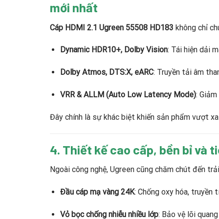
mới nhất
Cáp HDMI 2.1 Ugreen 55508 HD183
không chỉ ch
Dynamic HDR10+, Dolby Vision
: Tái hiện dải
Dolby Atmos, DTS:X, eARC
: Truyền tải âm th
VRR & ALLM (Auto Low Latency Mode)
: Giảm
Đây chính là sự khác biệt khiến sản phẩm vượt 
4. Thiết kế cao cấp, bền bỉ và t
Ngoài công nghệ, Ugreen cũng chăm chút đến trả
Đầu cáp mạ vàng 24K
: Chống oxy hóa, truyền tí
Vỏ bọc chống nhiễu nhiều lớp
: Bảo vệ lõi quan