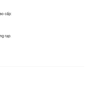
ao cấp:
ng rạp.