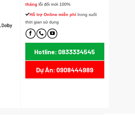
tháng
lỗi đổi mới 100%
Hỗ trợ Online miễn phí
t
rong suốt
thời gian sử dụng
 Dolby
Hotline: 0833334545
HD183 Chuẩn 8K@60Hz, 4K@240Hz, 48Gbps HDR10+, Dolby Vision, e
Dự Án: 0908444989