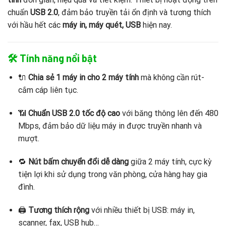
chuẩn
USB 2.0
, đảm bảo truyền tải ổn định và tương thích
với hầu hết các
máy in, máy quét, USB
hiện nay.
🛠️
Tính năng nổi bật
🔌
Chia sẻ 1 máy in cho 2 máy tính
mà không cần rút-
cắm cáp liên tục.
📶
Chuẩn USB 2.0 tốc độ cao
với băng thông lên đến 480
Mbps, đảm bảo dữ liệu máy in được truyền nhanh và
mượt.
🔁
Nút bấm chuyển đổi dễ dàng
giữa 2 máy tính, cực kỳ
tiện lợi khi sử dụng trong văn phòng, cửa hàng hay gia
đình.
🖨️
Tương thích rộng
với nhiều thiết bị USB: máy in,
scanner, fax, USB hub…