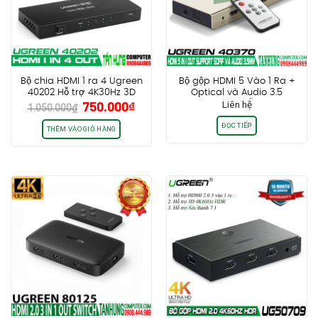
Bộ chia HDMI 1 ra 4 Ugreen
Bộ gộp HDMI 5 Vào 1 Ra +
40202 Hỗ trợ 4K30Hz 3D
Optical và Audio 3.5
Giá
Giá
750.000
₫
Liên hệ
HDCP
Ugreen 40370 Hỗ trợ 3D 4K
1.050.000
₫
gốc
hiện
(4096×2160@30hz), FULL HD
ĐỌC TIẾP
1080P@60hz
là:
tại
THÊM VÀO GIỎ HÀNG
1.050.000₫.
là:
750.000₫.