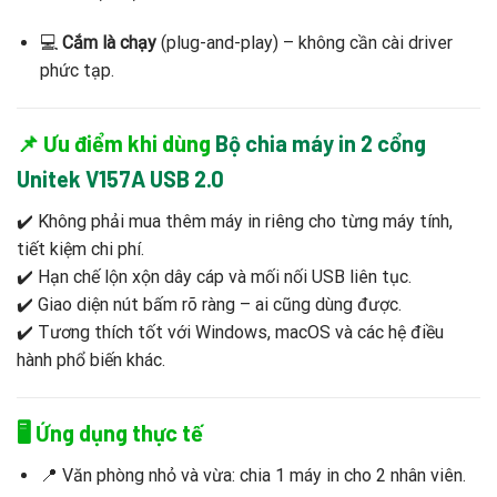
💻
Cắm là chạy
(plug-and-play) – không cần cài driver
phức tạp.
📌
Ưu điểm khi dùng
Bộ chia máy in 2 cổng
Unitek V157A USB 2.0
✔️ Không phải mua thêm máy in riêng cho từng máy tính,
tiết kiệm chi phí.
✔️ Hạn chế lộn xộn dây cáp và mối nối USB liên tục.
✔️ Giao diện nút bấm rõ ràng – ai cũng dùng được.
✔️ Tương thích tốt với Windows, macOS và các hệ điều
hành phổ biến khác.
🖥️
Ứng dụng thực tế
📍 Văn phòng nhỏ và vừa: chia 1 máy in cho 2 nhân viên.