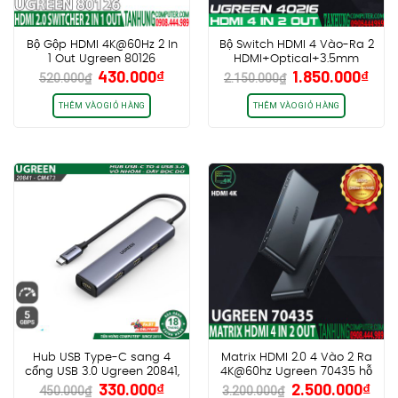
Bộ Gộp HDMI 4K@60Hz 2 In
Bộ Switch HDMI 4 Vào-Ra 2
1 Out Ugreen 80126
HDMI+Optical+3.5mm
Giá
Giá
Giá
Giá
430.000
₫
1.850.000
₫
Ugreen 40216
520.000
₫
2.150.000
₫
gốc
hiện
gốc
hiệ
là:
tại
là:
tại
THÊM VÀO GIỎ HÀNG
THÊM VÀO GIỎ HÀNG
520.000₫.
là:
2.150.000₫.
là:
430.000₫.
1.85
Hub USB Type-C sang 4
Matrix HDMI 2.0 4 Vào 2 Ra
cổng USB 3.0 Ugreen 20841,
4K@60hz Ugreen 70435 hỗ
Giá
Giá
Giá
Giá
330.000
₫
2.500.000
₫
Vỏ nhôm, dây bọc dù
trợ Audio Optical+3.5mm
450.000
₫
3.200.000
₫