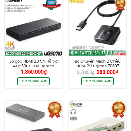
Bộ gộp HDMI 2.0 5*1 Hỗ trợ
Bộ Chuyển Mạch 2 Chiều
4K@60Hz HDR Ugreen
HDMI 2*1 Ugreen 70607
Giá
Giá
1.350.000
₫
280.000
₫
50710
4K@60Hz
350.000
₫
gốc
hiện
là:
tại
THÊM VÀO GIỎ HÀNG
THÊM VÀO GIỎ HÀNG
350.000₫.
là:
280.0