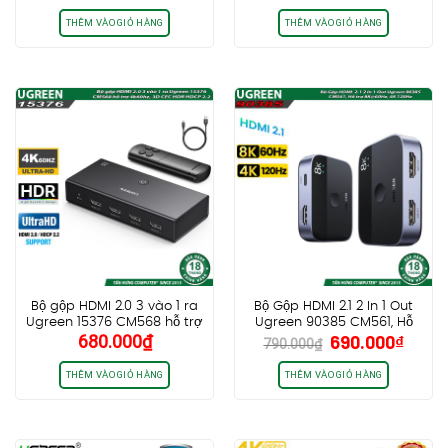
gốc
hiện
gốc
hiệ
là:
tại
là:
tại
THÊM VÀO GIỎ HÀNG
THÊM VÀO GIỎ HÀNG
450.000₫.
là:
3.200.000₫.
là:
330.000₫.
2.5
Bộ gộp HDMI 2.0 3 vào 1 ra
Bộ Gộp HDMI 2.1 2 In 1 Out
Ugreen 15376 CM568 hỗ trợ
Ugreen 90385 CM561, Hỗ
Giá
Giá
680.000
₫
690.000
₫
4k60hz, 3D CEC HDR HDCP
trợ 8K@60Hz, 4K 144Hz,
790.000
₫
gốc
hiện
2.2
2K240Hz
là:
tại
THÊM VÀO GIỎ HÀNG
THÊM VÀO GIỎ HÀNG
790.000₫.
là:
690.0