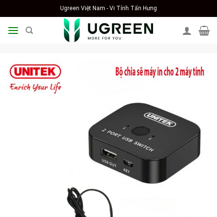
Skip
Ugreen Việt Nam - Vi Tính Tấn Hưng
to
content