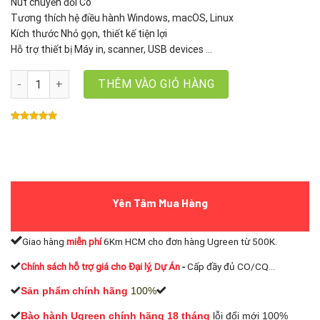
Nút chuyển đổi Có
Tương thích hệ điều hành Windows, macOS, Linux
Kích thước Nhỏ gọn, thiết kế tiện lợi
Hỗ trợ thiết bị Máy in, scanner, USB devices …
Bộ chia máy in 2 cổng Unitek V157A USB 2.0 – Chia sẻ 1 máy in ch
THÊM VÀO GIỎ HÀNG
Yên Tâm Mua Hàng
Giao hàng
miễn phí
6Km HCM cho đơn hàng Ugreen từ 500K.
Chính sách hỗ trợ giá cho Đại lý, Dự Án
-
Cấp đầy đủ CO/CQ...
Sản phẩm chính hãng
100%
Bào hành Ugreen chính hãng 18 tháng
lỗi đổi mới 100%