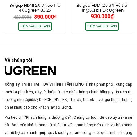
Bộ gộp HDMI 2.0 3 vào 1 ra
Bộ gộp HDMI 2.0 3*1 Hỗ trợ
4K Ugreen 80125
4K@60Hz HDR Ugreen
Giá
Giá
390.000
₫
930.000
₫
50709
420.000
₫
gốc
hiện
là:
tại
THÊM VÀO GIỎ HÀNG
THÊM VÀO GIỎ HÀNG
420.000₫.
là:
390.000₫.
Về chúng tôi
Công Ty TNHH TM – DV VI TÍNH TẤN HƯNG
là nhà phân phối, cung cấp
thiết bị phụ kiện, dây tín hiệu từ các nhãn
hàng chính hãng
uy tín trên thị
trường như
Ugreen
, DTECH, DINTEK, Tenda, Unitek,… với giá thành hợp lí,
chiết khấu cao cho khách lấy số lượng.
Với tiêu chí “Khách hàng là thượng đế”. Chúng tôi luôn đề cao uy tín và sự
hài lòng của khách hàng từ khâu tư vấn, mua hàng đến dịch vụ bảo hành
và hỗ trợ bảo hành giúp quý khách yên tâm trong suốt quá trình sử dụng