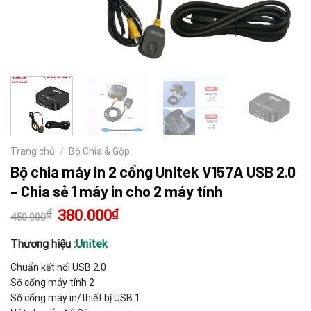
Trang chủ
/
Bộ Chia & Gộp
Bộ chia máy in 2 cổng Unitek V157A USB 2.0
– Chia sẻ 1 máy in cho 2 máy tính
₫
Giá
380.000
₫
Giá
450.000
gốc
hiện
là:
tại
450.000₫.
là:
Thương hiệu :
Unitek
380.000₫.
Chuẩn kết nối USB 2.0
Số cổng máy tính 2
Số cổng máy in/thiết bị USB 1