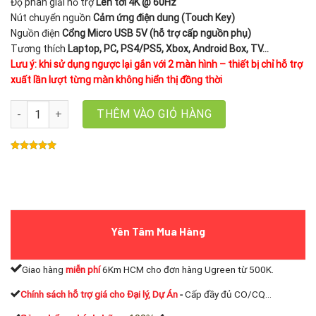
Độ phân giải hỗ trợ
Lên tới 4K @ 60Hz
Nút chuyển nguồn
Cảm ứng điện dung (Touch Key)
Nguồn điện
Cổng Micro USB 5V (hỗ trợ cấp nguồn phụ)
Tương thích
Laptop, PC, PS4/PS5, Xbox, Android Box, TV…
Lưu ý: khi sử dụng ngược lại gắn với 2 màn hình – thiết bị chỉ hỗ trợ
xuất lần lượt từng màn không hiển thị đồng thời
Bộ gộp cổng HDMI 2 vào 1 ra Unitek V140ABK hỗ trợ 4K@60Hz số 
THÊM VÀO GIỎ HÀNG
Yên Tâm Mua Hàng
Giao hàng
miễn phí
6Km HCM cho đơn hàng Ugreen từ 500K.
Chính sách hỗ trợ giá cho Đại lý, Dự Án
-
Cấp đầy đủ CO/CQ...