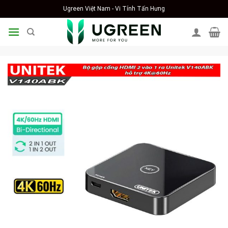
Skip
Ugreen Việt Nam - Vi Tính Tấn Hưng
to
content