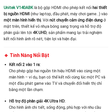
Unitek V140ABK
là bộ gộp HDMI cho phép kết nối
hai thiết
bị nguồn HDMI
(như laptop, đầu phát, máy chơi game…) vào
một màn hình hiển thị
. Với
nút chuyển cảm ứng điện dung
ở
mặt trên, thiết kế vỏ nhựa bóng sang trọng và hỗ trợ độ
phân giải lên tới
4K UHD
, sản phẩm mang lại trải nghiệm
kết nối hình ảnh rõ nét, tiện lợi và hiện đại.
🔹 Tính Năng Nổi Bật
Kết nối 2 vào 1 ra:
Cho phép gộp hai nguồn tín hiệu HDMI vào cùng một
màn hình – ví dụ, bạn có thể kết nối cùng lúc một PC và
một đầu phát game vào TV và chuyển đổi hiển thị chỉ
bằng một lần chạm.
Hỗ trợ độ phân giải 4K Ultra HD:
Cho hình ảnh chi tiết, sống động, phù hợp với nhu cầu