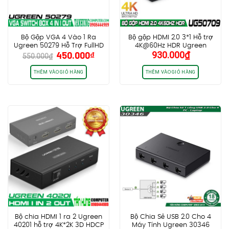
Bộ Gộp VGA 4 Vào 1 Ra
Bộ gộp HDMI 2.0 3*1 Hỗ trợ
Ugreen 50279 Hỗ Trợ FullHD
4K@60Hz HDR Ugreen
Giá
Giá
450.000
₫
930.000
₫
500MHz
50709
550.000
₫
gốc
hiện
là:
tại
THÊM VÀO GIỎ HÀNG
THÊM VÀO GIỎ HÀNG
550.000₫.
là:
450.000₫.
Bộ chia HDMI 1 ra 2 Ugreen
Bộ Chia Sẻ USB 2.0 Cho 4
40201 hỗ trợ 4K*2K 3D HDCP
Máy Tính Ugreen 30346