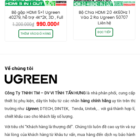
Bộ gộp HDMI 5×1 Ugreen
Bộ Chia HDMI 2.0 4K60Hz 1
40279, hỗ trợ 4K*2K, 3D , Full
Vào 2 Ra Ugreen 50707
Giá
Giá
990.000
₫
Liên hệ
HD
1.200.000
₫
gốc
hiện
ĐỌC TIẾP
là:
tại
THÊM VÀO GIỎ HÀNG
1.200.000₫.
là:
990.000₫.
Về chúng tôi
Công Ty TNHH TM – DV VI TÍNH TẤN HƯNG
là nhà phân phối, cung cấp
thiết bị phụ kiện, dây tín hiệu từ các nhãn
hàng chính hãng
uy tín trên thị
trường như
Ugreen
, DTECH, DINTEK, Tenda, Unitek,… với giá thành hợp lí,
chiết khấu cao cho khách lấy số lượng.
Với tiêu chí “Khách hàng là thượng đế”. Chúng tôi luôn đề cao uy tín và sự
hài lòng của khách hàng từ khâu tư vấn, mua hàng đến dịch vụ bảo hành