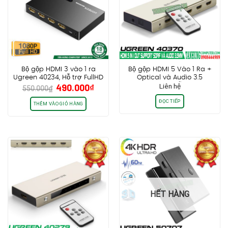
Bộ gộp HDMI 3 vào 1 ra
Bộ gộp HDMI 5 Vào 1 Ra +
Ugreen 40234, Hỗ trợ FullHD
Optical và Audio 3.5
Giá
Giá
490.000
₫
Liên hệ
1080P@60Hz, có Remote
Ugreen 40370 Hỗ trợ 3D 4K
550.000
₫
gốc
hiện
điều khiển IR rời
(4096×2160@30hz), FULL HD
ĐỌC TIẾP
1080P@60hz
là:
tại
THÊM VÀO GIỎ HÀNG
550.000₫.
là:
490.000₫.
HẾT HÀNG