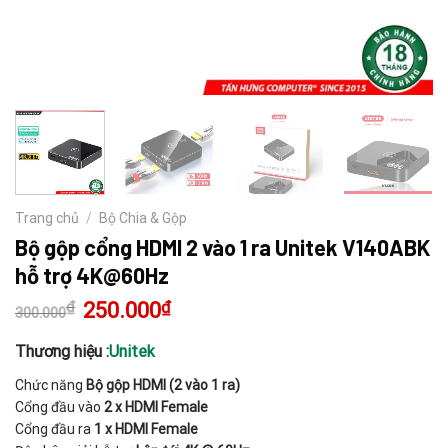
Trang chủ
/
Bộ Chia & Gộp
Bộ gộp cổng HDMI 2 vào 1 ra Unitek V140ABK
hỗ trợ 4K@60Hz
₫
Giá
250.000
₫
Giá
300.000
gốc
hiện
là:
tại
300.000₫.
là:
Thương hiệu :
Unitek
250.000₫.
Chức năng
Bộ gộp HDMI (2 vào 1 ra)
Cổng đầu vào
2 x HDMI Female
Cổng đầu ra
1 x HDMI Female