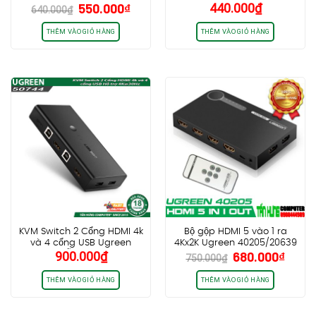
Giá
Giá
550.000
₫
440.000
₫
640.000
₫
gốc
hiện
là:
tại
THÊM VÀO GIỎ HÀNG
THÊM VÀO GIỎ HÀNG
640.000₫.
là:
550.000₫.
KVM Switch 2 Cổng HDMI 4k
Bộ gộp HDMI 5 vào 1 ra
và 4 cổng USB Ugreen
4Kx2K Ugreen 40205/20639
Giá
Giá
900.000
₫
680.000
₫
50744 Hỗ trợ 4K@30Hz
750.000
₫
gốc
hiện
là:
tại
THÊM VÀO GIỎ HÀNG
THÊM VÀO GIỎ HÀNG
750.000₫.
là:
680.0